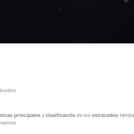
ácodos
y
de los
tambi
sticas
principales
clasificación
ostrácodos
 mismos.