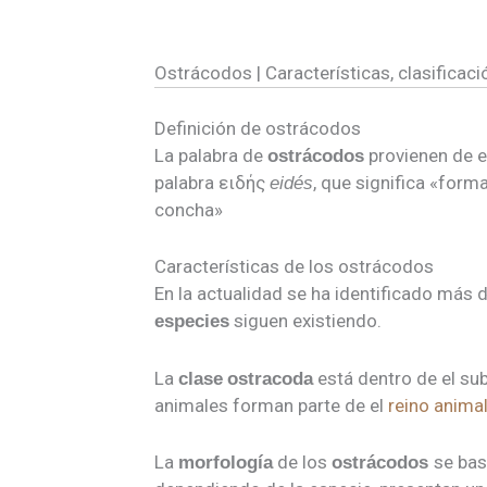
Ostrácodos | Características, clasificaci
Definición de ostrácodos
La palabra de
provienen de el
ostrácodos
palabra ειδής
, que significa «form
eidés
concha»
Características de los ostrácodos
En la actualidad se ha identificado más
siguen existiendo.
especies
La
está dentro de el sub
clase
ostracoda
animales forman parte de el
reino anima
La
de los
se ba
morfología
ostrácodos