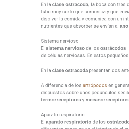
En la
la boca con tres 
clase ostracoda,
tubo muy corto que comunica y que envía
disolver la comida y comunica con un int
nutrientes que absorber se envían al
ano
Sistema nervioso
El
de los
sistema
nervioso
ostrácodos
de células nerviosas. En estos pequeño
En la
presentan dos ante
clase
ostracoda
A diferencia de los
artrópodos
en gener
dispuestos sobre unos pedúnculos sésil
y
termorreceptores
mecanorreceptore
Aparato respiratorio
El
de los
aparato
respiratorio
ostrácod