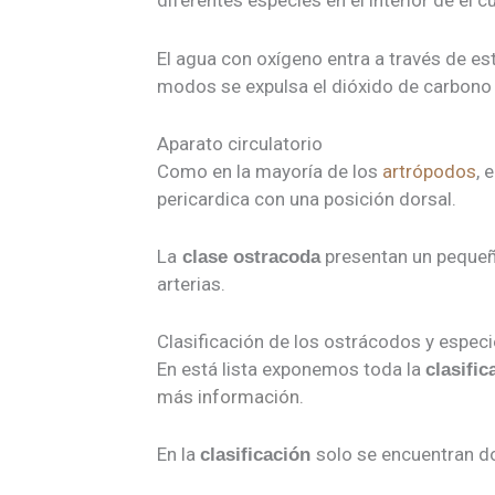
diferentes especies en el interior de el
El agua con oxígeno entra a través de es
modos se expulsa el dióxido de carbono a
Aparato circulatorio
Como en la mayoría de los
artrópodos
, 
pericardica con una posición dorsal.
La
presentan un peque
clase ostracoda
arterias.
Clasificación de los ostrácodos y espec
En está lista exponemos toda la
clasifi
más información.
En la
solo se encuentran d
clasificación