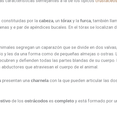
s características semejantes a la de los típicos
crustáceo
constituidas por la
, un
y la
, también lla
cabeza
tórax
furca
nas y e par de apéndices bucales. En el tórax se localizan d
animales segregan un caparazón que se divide en dos valvas
o y les da una forma como de pequeñas almejas o ostras. 
recubren y defienden todas las partes blandas de su cuerpo. 
abductores que atraviesan el cuerpo de el animal.
presentan una
con la que pueden articular las dos
s
charnela
de los
es
y está formado por un
stivo
ostrácodos
completo