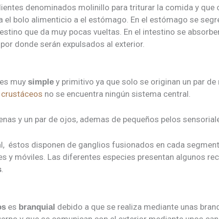
dientes denominados molinillo para triturar la comida y qu
 el bolo alimenticio a el estómago. En el estómago se segr
estino que da muy pocas vueltas. En el intestino se absorben
por donde serán expulsados al exterior.
es muy
y primitivo ya que solo se originan un par d
simple
s
crustáceos
no se encuentra ningún sistema central.
nas y un par de ojos, ademas de pequeños pelos sensorial
al, éstos disponen de ganglios fusionados en cada segmen
es y móviles. Las diferentes especies presentan algunos r
.
s
es
debido a que se realiza mediante unas branq
os
branquial