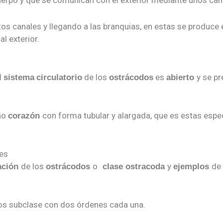
 cuerpo y que se comunican con el exterior mediante unos can
tos canales y llegando a las branquias, en estas se produce
l exterior.
el
de los
es
y se pr
sistema
circulatorio
ostrácodos
abierto
ño
con forma tubular y alargada, que es estas espe
corazón
ies
de los
o
y
de 
cación
ostrácodos
clase ostracoda
ejemplos
os subclase con dos órdenes cada una.