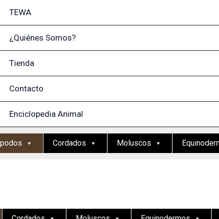
TEWA
¿Quiénes Somos?
Tienda
Contacto
Enciclopedia Animal
ópodos
Cordados
Moluscos
Equinoder
Cordados
Moluscos
Equinodermos