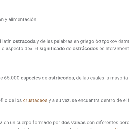
ón y alimentación
 latín
y de las palabras en griego όστρακον
ostracoda
óstr
a o aspecto de». El
de
es literalmen
significado
ostrácodos
 de 65.000
de
, de las cuales la mayoría
especies
ostrácodos
filo de los
crustáceos
y a su vez, se encuentra dentro de el 
l.
sa en un cuerpo formado por
con diferentes porc
dos valvas