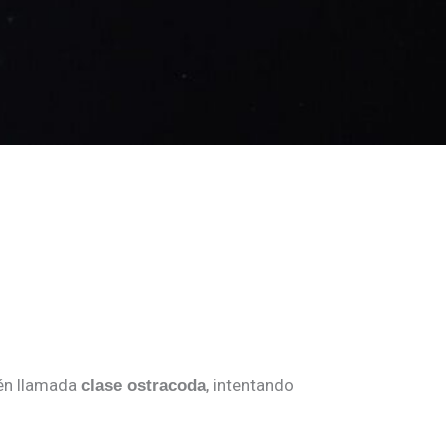
én llamada
, intentando
clase ostracoda