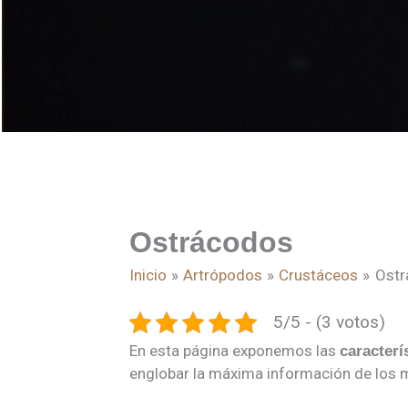
Ostrácodos
Inicio
Artrópodos
Crustáceos
Ostr
5/5 - (3 votos)
En esta página exponemos las
caracterí
englobar la máxima información de los