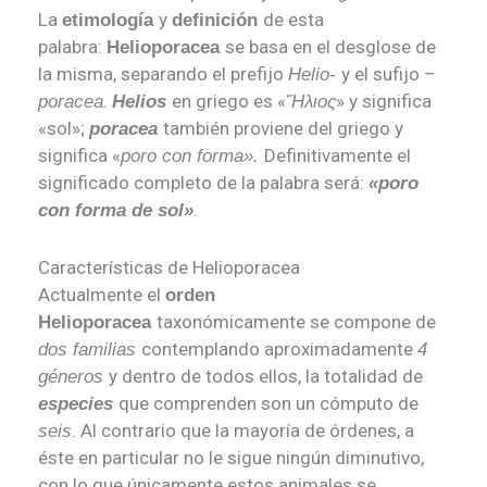
La
y
de esta
etimología
definición
palabra:
se basa en el desglose de
Helioporacea
la misma, separando el prefijo
y el sufijo –
Helio-
.
en griego es «
» y significa
poracea
Helios
Ἥλιος
«sol»;
también proviene del griego y
poracea
significa «
Definitivamente el
poro con forma».
significado completo de la palabra será:
«poro
.
con forma de sol»
Características de Helioporacea
Actualmente el
orden
taxonómicamente se compone de
Helioporacea
contemplando aproximadamente
dos familias
4
y dentro de todos ellos, la totalidad de
géneros
que comprenden son un cómputo de
especies
. Al contrario que la mayoría de órdenes, a
seis
éste en particular no le sigue ningún diminutivo,
con lo que únicamente estos animales se