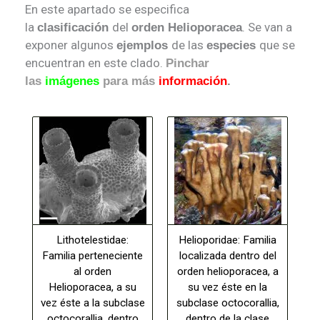
En este apartado se especifica
la
del
. Se van a
clasificación
orden Helioporacea
exponer algunos
de las
que se
ejemplos
especies
encuentran en este clado.
Pinchar
las
imágenes
para más
información
.
Lithotelestidae:
Helioporidae: Familia
Familia perteneciente
localizada dentro del
al orden
orden helioporacea, a
Helioporacea, a su
su vez éste en la
vez éste a la subclase
subclase octocorallia,
octocorallia, dentro
dentro de la clase