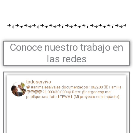
Conoce nuestro trabajo en
las redes
todoservivo
📽️ #animalesalvajes documentados 106/200
🏴‍☠️ Familia
🧑‍🧑‍🧒‍🧒 21.000/30.000
📖 Reto: @natgeoesp me
publique una foto
⬇️TEWA⬇️ (Mi proyecto con impacto)