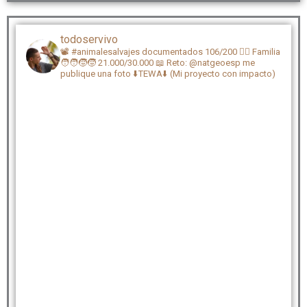
todoservivo
📽️ #animalesalvajes documentados 106/200
🏴‍☠️ Familia
🧑‍🧑‍🧒‍🧒 21.000/30.000
📖 Reto: @natgeoesp me
publique una foto
⬇️TEWA⬇️ (Mi proyecto con impacto)