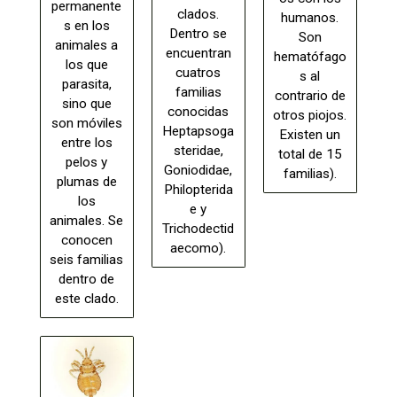
permanente
clados.
humanos.
s en los
Dentro se
Son
animales a
encuentran
hematófago
los que
cuatros
s al
parasita,
familias
contrario de
sino que
conocidas
otros piojos.
son móviles
Heptapsoga
Existen un
entre los
steridae,
total de 15
pelos y
Goniodidae,
familias).
plumas de
Philopterida
los
e y
animales. Se
Trichodectid
conocen
aecomo).
seis familias
dentro de
este clado.