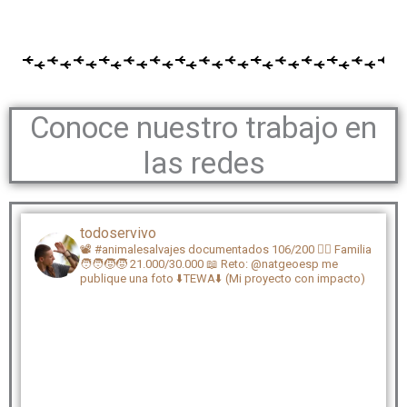
Conoce nuestro trabajo en
las redes
todoservivo
📽️ #animalesalvajes documentados 106/200
🏴‍☠️ Familia
🧑‍🧑‍🧒‍🧒 21.000/30.000
📖 Reto: @natgeoesp me
publique una foto
⬇️TEWA⬇️ (Mi proyecto con impacto)