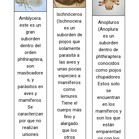
Ischnóceros
Amblycera:
(Ischnocera:
Anopluros
este es un
es un
(Anoplura:
gran
suborden de
es un
suborden
piojos que
suborden
dentro del
solamente
dentro de
orden
parasita a
phthiraptera
phthiraptera,
las aves y
conocidos
son
unas pocas
como piojos
masticadore
especies a
chupadores.
s, y
mamíferos
Estos solo
parásitos en
como
se
aves y
lemures.
encuentran
mamíferos.
Tiene el
en los
Se
cuerpo más
mamíferos y
caracterizan
fino y
son los que
por que no
alargado
están
realizan
que los
emparentad
uniones
otros
os con los