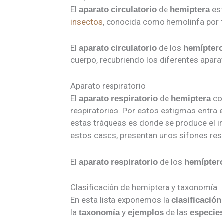
El
de
est
aparato circulatorio
hemiptera
insectos
, conocida como hemolinfa por t
El
de los
aparato circulatorio
hemípter
cuerpo, recubriendo los diferentes aparat
Aparato respiratorio
El
de
co
aparato respiratorio
hemiptera
respiratorios. Por estos estigmas entra
estas tráqueas es donde se produce el i
estos casos, presentan unos sifones resp
El
de los
aparato respiratorio
hemípter
Clasificación de hemiptera y taxonomía
En esta lista exponemos la
clasificación
la
y
de las
taxonomía
ejemplos
especie