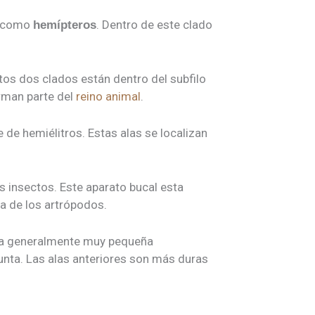
s como
. Dentro de este clado
hemípteros
tos dos clados están dentro del subfilo
rman parte del
reino animal
.
 de hemiélitros. Estas alas se localizan
s insectos. Este aparato bucal esta
fa de los artrópodos.
za generalmente muy pequeña
unta. Las alas anteriores son más duras