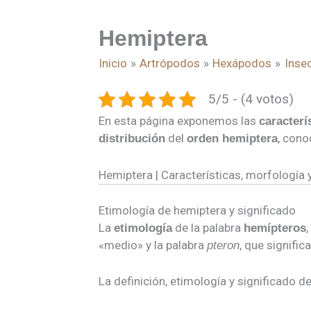
Hemiptera
Inicio
Artrópodos
Hexápodos
Inse
5/5 - (4 votos)
En esta página exponemos las
caracterí
del
, con
distribución
orden hemiptera
Hemiptera | Características, morfología
Etimología de hemiptera y significado
La
de la palabra
etimología
hemípteros
«medio» y la palabra
, que signific
pteron
La definición, etimología y significado d