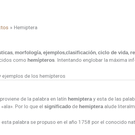
ctos
Hemiptera
,
,
,
,
,
sticas
morfología
ejemplos
clasificación
ciclo de vida
r
ocidos como
. Intentando englobar la máxima i
hemípteros
 y ejemplos de los hemípteros
, proviene de la palabra en latín
y esta de las pala
hemiptera
a «ala». Por lo que el
de
alude literal
significado
hemiptera
e esta palabra se propuso en el año 1758 por el conocido nat