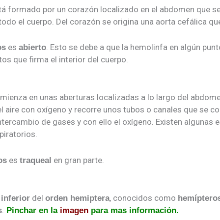
á formado por un corazón localizado en el abdomen que se
odo el cuerpo. Del corazón se origina una aorta cefálica qu
es
. Esto se debe a que la hemolinfa en algún punt
os
abierto
os que firma el interior del cuerpo.
mienza en unas aberturas localizadas a lo largo del abdo
 el aire con oxígeno y recorre unos tubos o canales que se 
ntercambio de gases y con ello el oxígeno. Existen algunas 
iratorios.
es
en gran parte.
os
traqueal
del
, conocidos como
inferior
orden hemiptera
hemíptero
.
s
Pinchar en la
imagen
para mas información.