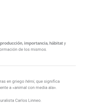
,
,
y
eproducción
importancia
hábitat
nformación de los mismos.
bras en griego
, que significa
hēmi
mente a «animal con media ala».
uralista Carlos Linneo.