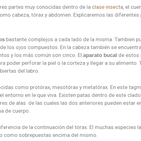
res partes muy conocidas dentro de la
clase insecta
, el cu
omo cabeza, tórax y abdomen. Explicaremos las diferentes 
bastante complejos a cada lado de la misma. Tambien pue
os
 de los ojos compuestos. En la cabeza también se encuentr
tos y los más común son cinco. El
de estos 
aparato bucal
a poder perforar la piel o la corteza y llegar a su alimento
iertas del labro.
ocidas como protórax, mesotórax y metatórax. En este tagma
 entorno en le que viva. Existen patas dentro de este clado 
es de alas de las cuales las dos anteriores pueden estar en
ha de cuerpo.
ferencia de la continuación del tórax. El muchas especies 
llo como sobrepuestas encima del mismo.