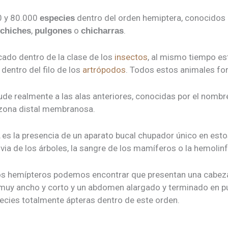
0 y 80.000
dentro del orden hemiptera, conocido
especies
,
o
.
chiches
pulgones
chicharras
icado dentro de la clase de los
insectos
, al mismo tiempo es
dentro del filo de los
artrópodos
. Todos estos animales fo
de realmente a las alas anteriores, conocidas por el nombre
 zona distal membranosa.
es la presencia de un aparato bucal chupador único en esto
lvia de los árboles, la sangre de los mamíferos o la hemolin
os hemípteros podemos encontrar que presentan una cabe
 muy ancho y corto y un abdomen alargado y terminado en p
ecies totalmente ápteras dentro de este orden.