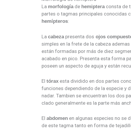
La
de
consta de t
morfología
hemiptera
partes o tagmas principales conocidas c
:
hemípteros
La
presenta dos
cabeza
ojos compuest
simples en la frete de la cabeza ademas
están formadas por más de diez segmen
acabado en pico. Presenta esta forma par
poseen un aspecto de aguja y están recub
El
esta dividido en dos partes con
tórax
funciones dependiendo de la especie y del
nadar. Tambien se encuentran los dos par
clado generalmente es la parte más anc
El
en algunas especies no se di
abdomen
de este tagma tanto en forma de tejadi