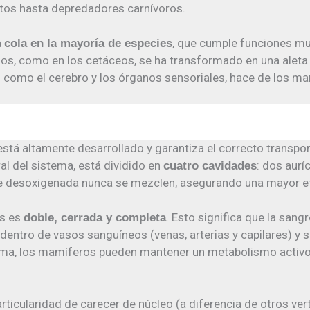
ctos hasta depredadores carnívoros.
a
, que cumple funciones muy
cola en la mayoría de especies
os, como en los cetáceos, se ha transformado en una aleta c
 como el cerebro y los órganos sensoriales, hace de los 
stá altamente desarrollado y garantiza el correcto transpor
al del sistema, está dividido en
: dos aurí
cuatro cavidades
e desoxigenada nunca se mezclen, asegurando una mayor efic
s es
. Esto significa que la san
doble, cerrada y completa
e dentro de vasos sanguíneos (venas, arterias y capilares) 
stema, los mamíferos pueden mantener un metabolismo activ
articularidad de carecer de núcleo (a diferencia de otros ve