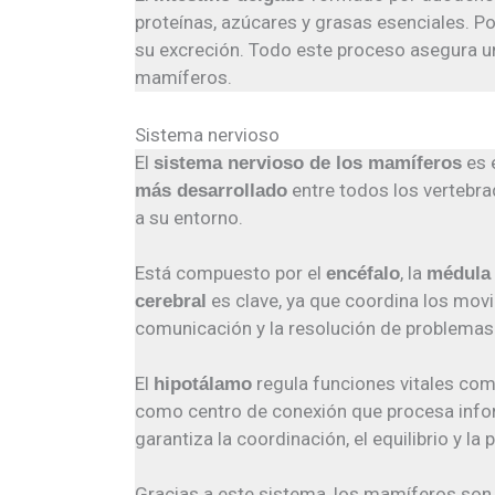
proteínas, azúcares y grasas esenciales. Po
su excreción. Todo este proceso asegura u
mamíferos.
Sistema nervioso
El
es 
sistema nervioso de los mamíferos
entre todos los vertebra
más desarrollado
a su entorno.
Está compuesto por el
, la
encéfalo
médula 
es clave, ya que coordina los mov
cerebral
comunicación y la resolución de problemas
El
regula funciones vitales como
hipotálamo
como centro de conexión que procesa inform
garantiza la coordinación, el equilibrio y la
Gracias a este sistema, los mamíferos son