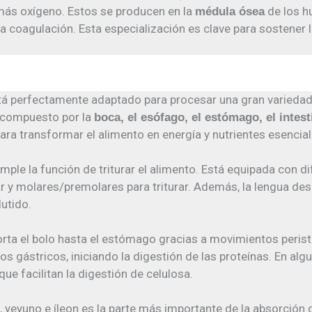
 más oxígeno. Estos se producen en la
de los h
médula ósea
a coagulación. Esta especialización es clave para sostener l
á perfectamente adaptado para procesar una gran variedad
á compuesto por la
boca, el esófago, el estómago, el intest
para transformar el alimento en energía y nutrientes esencia
mple la función de triturar el alimento. Está equipada con d
rar y molares/premolares para triturar. Además, la lengua d
lutido.
rta el bolo hasta el estómago gracias a movimientos peristá
os gástricos, iniciando la digestión de las proteínas. En al
e facilitan la digestión de celulosa.
eyuno e íleon es la parte más importante de la absorción de