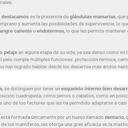
males.
es la presencia de
, que 
s destacamos
glándulas mamarias
mprano y aumenta las posibilidades de supervivencia, lo que 
o
, lo que les permite mantener
angre caliente
endotermos
en alguna etapa de su vida, ya sea denso como en 
o pelaje
l pelo cumple múltiples funciones: protección térmica, cam
os han logrado habitar desde los desiertos más áridos has
,
se distinguen por tener un
s
esqueleto interno bien desar
posición cuadrúpeda, como perros o caballos, como en posi
 uno de los factores que les ha permitido adaptarse a casi
o: está formada únicamente por un hueso llamado
, 
dentario
 de los mamíferos, les otorga una gran eficacia en la mastic