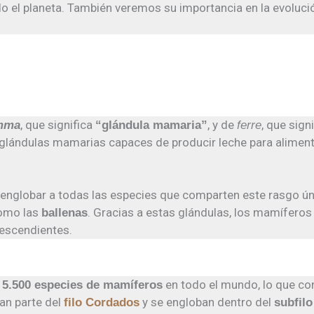
 el planeta. También veremos su importancia en la evoluci
, que significa
, y de
, que sign
mma
“glándula mamaria”
ferre
glándulas mamarias capaces de producir leche para alimentar
ra englobar a todas las especies que comparten este rasgo 
como las
. Gracias a estas glándulas, los mamífero
ballenas
descendientes.
e
en todo el mundo, lo que con
5.500 especies de mamíferos
man parte del
y se engloban dentro del
filo Cordados
subfil