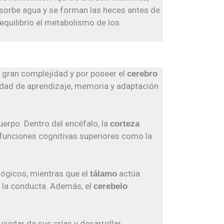
bsorbe agua y se forman las heces antes de
quilibrio el metabolismo de los
 gran complejidad y por poseer el
cerebro
cidad de aprendizaje, memoria y adaptación
uerpo. Dentro del encéfalo, la
corteza
 funciones cognitivas superiores como la
lógicos, mientras que el
actúa
tálamo
y la conducta. Además, el
cerebelo
idar de sus crías y desarrollar