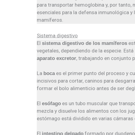
para transportar hemoglobina y, por tanto,
esenciales para la defensa inmunológica y l
mamíferos.
Sistema digestivo
El
est
sistema digestivo de los mamíferos
vegetales, dependiendo de la especie. Est
, trabajando en conjunto 
aparato excretor
La
es el primer punto del proceso y cu
boca
incisivos para cortar, caninos para desgar
formar el bolo alimenticio antes de ser deg
El
es un tubo muscular que transpo
esófago
mezcla y disuelve los alimentos con los jug
estómago está dividido en varias cámaras qu
El
formado por duodeno, y
intestino delgado