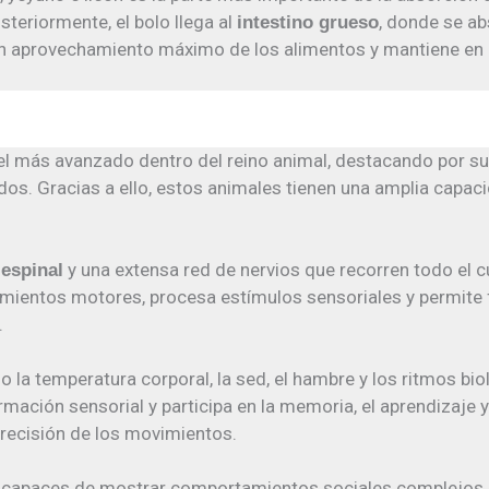
steriormente, el bolo llega al
, donde se a
intestino grueso
n aprovechamiento máximo de los alimentos y mantiene en e
el más avanzado dentro del reino animal, destacando por su
dos. Gracias a ello, estos animales tienen una amplia capa
y una extensa red de nervios que recorren todo el c
espinal
imientos motores, procesa estímulos sensoriales y permite
.
 la temperatura corporal, la sed, el hambre y los ritmos bio
ación sensorial y participa en la memoria, el aprendizaje 
 precisión de los movimientos.
 capaces de mostrar comportamientos sociales complejos, cu