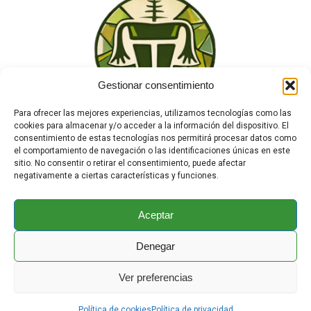
Gestionar consentimiento
Para ofrecer las mejores experiencias, utilizamos tecnologías como las
cookies para almacenar y/o acceder a la información del dispositivo. El
consentimiento de estas tecnologías nos permitirá procesar datos como
el comportamiento de navegación o las identificaciones únicas en este
sitio. No consentir o retirar el consentimiento, puede afectar
negativamente a ciertas características y funciones.
TEWA
¿Quiénes Somos?
Tienda
Aceptar
Contacto
Enciclopedia Animal
Denegar
Copyright © 2025 Todoservivo.org | Powered by
Ver preferencias
Astra |
Aviso Legal
|
Política de Privacidad
|
Política de Cookies
Política de cookies
Política de privacidad