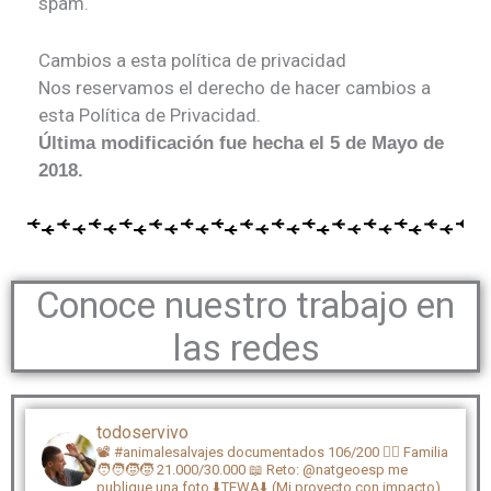
spam.
Cambios a esta política de privacidad
Nos reservamos el derecho de hacer cambios a
esta Política de Privacidad.
Última modificación fue hecha el 5 de Mayo de
2018.
Conoce nuestro trabajo en
las redes
todoservivo
📽️ #animalesalvajes documentados 106/200
🏴‍☠️ Familia
🧑‍🧑‍🧒‍🧒 21.000/30.000
📖 Reto: @natgeoesp me
publique una foto
⬇️TEWA⬇️ (Mi proyecto con impacto)