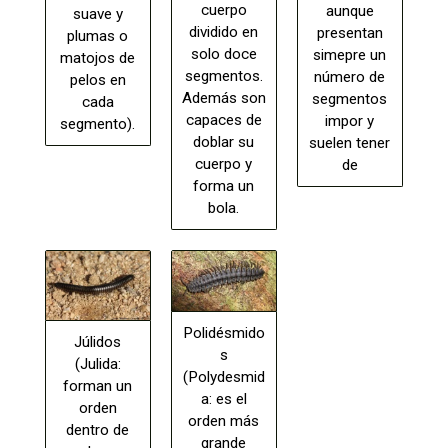
cuerpo
aunque
suave y
dividido en
presentan
plumas o
solo doce
simepre un
matojos de
segmentos.
número de
pelos en
Además son
segmentos
cada
capaces de
impor y
segmento).
doblar su
suelen tener
cuerpo y
de
forma un
bola.
Polidésmido
Júlidos
s
(Julida:
(Polydesmid
forman un
a: es el
orden
orden más
dentro de
grande