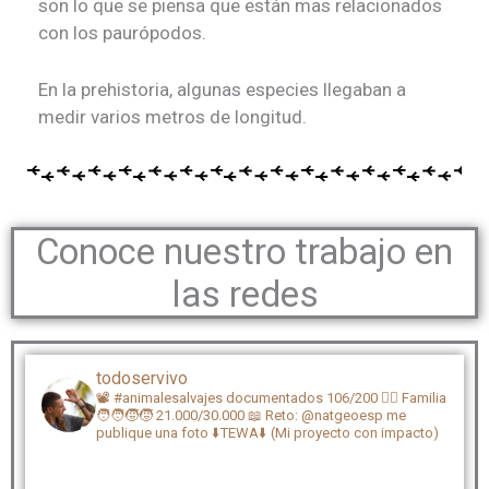
son lo que se piensa que están mas relacionados
con los paurópodos.
En la prehistoria, algunas especies llegaban a
medir varios metros de longitud.
Conoce nuestro trabajo en
las redes
todoservivo
📽️ #animalesalvajes documentados 106/200
🏴‍☠️ Familia
🧑‍🧑‍🧒‍🧒 21.000/30.000
📖 Reto: @natgeoesp me
publique una foto
⬇️TEWA⬇️ (Mi proyecto con impacto)