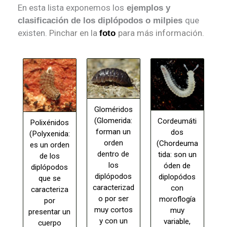
En esta lista exponemos los
ejemplos y
que
clasificación de los diplópodos o milpies
existen.
Pinchar en la
para más información.
foto
Gloméridos
(Glomerida:
Cordeumáti
Polixénidos
forman un
dos
(Polyxenida:
orden
(Chordeuma
es un orden
dentro de
tida: son un
de los
los
óden de
diplópodos
diplópodos
diplopódos
que se
caracterizad
con
caracteriza
o por ser
moroflogía
por
muy cortos
muy
presentar un
y con un
variable,
cuerpo