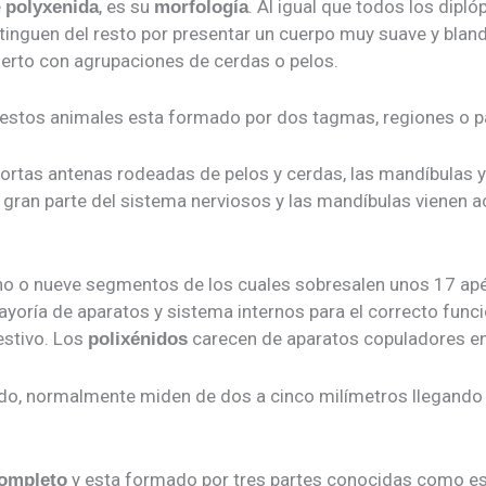
e
, es su
. Al igual que todos los dipl
polyxenida
morfología
inguen del resto por presentar un cuerpo muy suave y bland
ierto con agrupaciones de cerdas o pelos.
 estos animales esta formado por dos tagmas, regiones o p
 cortas antenas rodeadas de pelos y cerdas, las mandíbulas 
gran parte del sistema nerviosos y las mandíbulas vienen 
 o nueve segmentos de los cuales sobresalen unos 17 apén
yoría de aparatos y sistema internos para el correcto funci
estivo. Los
carecen de aparatos copuladores en 
polixénidos
o, normalmente miden de dos a cinco milímetros llegando a
y esta formado por tres partes conocidas como e
ompleto