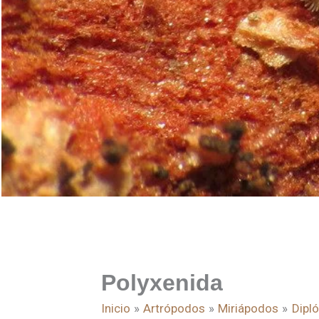
Polyxenida
Inicio
Artrópodos
Miriápodos
Dipl