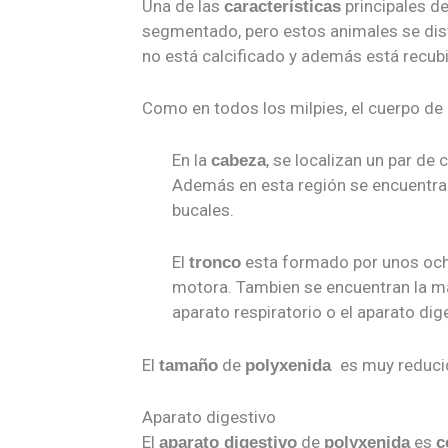
Una de las
principales d
características
segmentado, pero estos animales se dist
no está calcificado y además está recub
Como en todos los milpies, el cuerpo de
En la
, se localizan un par de
cabeza
Además en esta región se encuentra 
bucales.
El
esta formado por unos ocho
tronco
motora. Tambien se encuentran la ma
aparato respiratorio o el aparato dig
El
de
es muy reducid
tamaño
polyxenida
Aparato digestivo
El
de
es
aparato digestivo
polyxenida
c