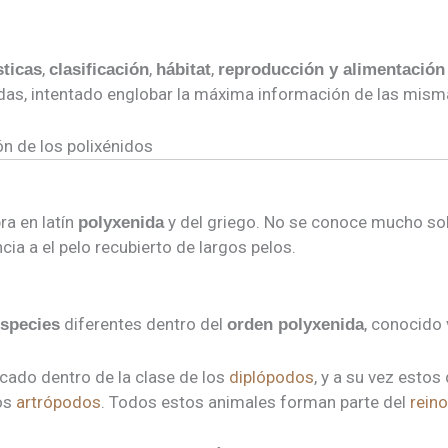
,
,
,
sticas
clasificación
hábitat
reproducción y alimentación
das, intentado englobar la máxima información de las mism
ón de los polixénidos
ra en latín
y del griego. No se conoce mucho so
polyxenida
ia a el pelo recubierto de largos pelos.
diferentes dentro del
, conocid
species
orden polyxenida
icado dentro de la clase de los
diplópodos
, y a su vez estos
los
artrópodos
. Todos estos animales forman parte del
rein