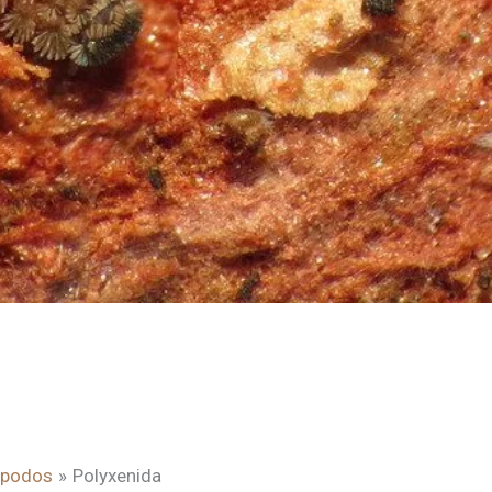
ópodos
Polyxenida