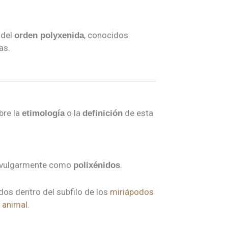
del
, conocidos
orden polyxenida
as.
bre la
o la
de esta
etimología
definición
o vulgarmente como
.
polixénidos
 dos dentro del subfilo de los
miriápodos
o animal
.