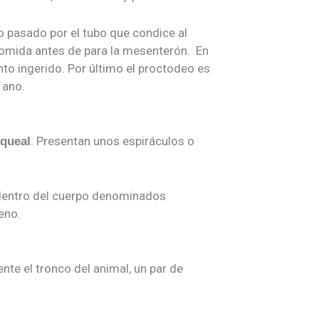
 pasado por el tubo que condice al
comida antes de para la mesenterón. En
nto ingerido. Por último el proctodeo es
 ano.
. Presentan unos espiráculos o
aqueal
 dentro del cuerpo denominados
eno.
te el tronco del animal, un par de