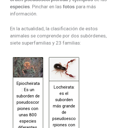
. Pinchar en las
para más
especies
fotos
información.
En la actualidad, la clasificación de estos
animales se comprende por dos subórdenes,
siete superfamilias y 23 familias:
Epiocheirata
Locheirata:
: Es un
es el
suborden de
suborden
pseudoscor
más grande
piones con
de
unas 800
pseudoesco
especies
rpiones con
diferentes,