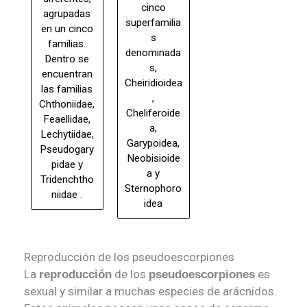
cinco
agrupadas
superfamilia
en un cinco
s
familias.
denominada
Dentro se
s,
encuentran
Cheiridioidea
las familias
,
Chthoniidae,
Cheliferoide
Feaellidae,
a,
Lechytiidae,
Garypoidea,
Pseudogary
Neobisioide
pidae y
a y
Tridenchtho
Sternophoro
niidae .
idea
Reproducción de los pseudoescorpiones
La
de los
es
reproducción
pseudoescorpiones
sexual y similar a muchas especies de arácnidos.