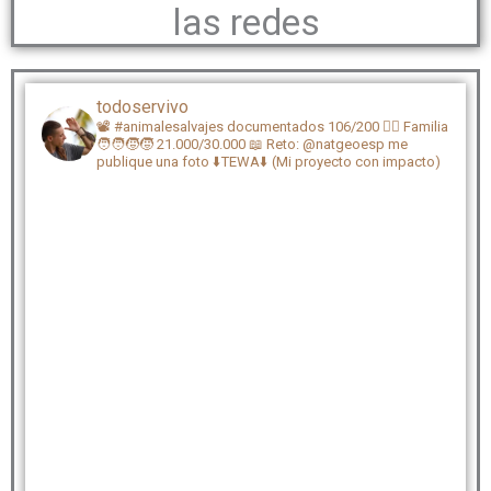
las redes
todoservivo
📽️ #animalesalvajes documentados 106/200
🏴‍☠️ Familia
🧑‍🧑‍🧒‍🧒 21.000/30.000
📖 Reto: @natgeoesp me
publique una foto
⬇️TEWA⬇️ (Mi proyecto con impacto)