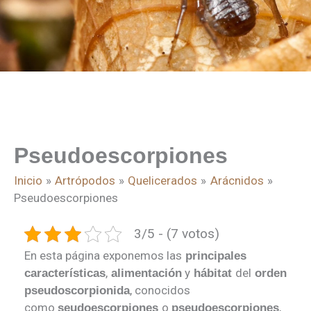
Pseudoescorpiones
Inicio
Artrópodos
Quelicerados
Arácnidos
Pseudoescorpiones
3/5 - (7 votos)
En esta página exponemos las
principales
,
y
del
características
alimentación
hábitat
orden
, conocidos
pseudoscorpionida
como
o
,
seudoescorpiones
pseudoescorpiones