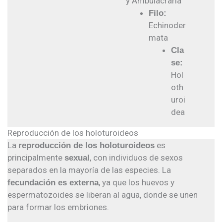
y Ambulacraria
Filo:
Echinoder
mata
Cla
se:
Hol
oth
uroi
dea
Reproducción de los holoturoideos
La
es
reproducción de los holoturoideos
principalmente
, con individuos de sexos
sexual
separados en la mayoría de las especies. La
, ya que los huevos y
fecundación es externa
espermatozoides se liberan al agua, donde se unen
para formar los embriones.