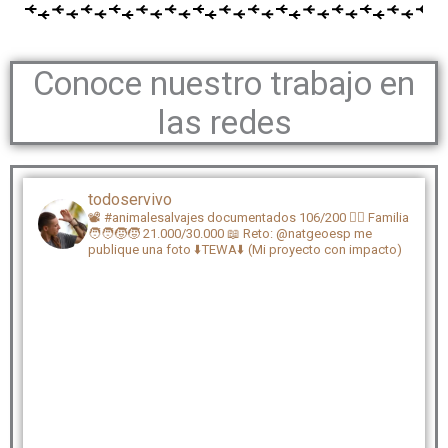
Conoce nuestro trabajo en
las redes
todoservivo
📽️ #animalesalvajes documentados 106/200
🏴‍☠️ Familia
🧑‍🧑‍🧒‍🧒 21.000/30.000
📖 Reto: @natgeoesp me
publique una foto
⬇️TEWA⬇️ (Mi proyecto con impacto)