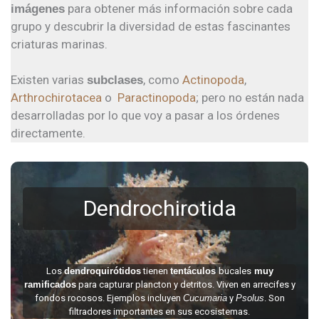
para obtener más información sobre cada
imágenes
grupo y descubrir la diversidad de estas fascinantes
criaturas marinas.
Existen varias
, como
Actinopoda
,
subclases
Arthrochirotacea
o
Paractinopoda
; pero no están nada
desarrolladas por lo que voy a pasar a los órdenes
directamente.
Dendrochirotida
Los
dendroquirótidos
tienen
tentáculos
bucales
muy
ramificados
para capturar plancton y detritos. Viven en arrecifes y
fondos rocosos. Ejemplos incluyen
Cucumaria
y
Psolus
. Son
filtradores importantes en sus ecosistemas.