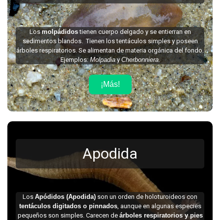
Los
molpádidos
tienen cuerpo delgado y se entierran en
sedimentos blandos. Tienen los tentáculos simples y poseen
árboles respiratorios. Se alimentan de materia orgánica del fondo.
Ejemplos:
Molpadia
y
Cherbonniera
.
¡Más!
Apodida
Los
Apódidos (Apodida)
son un orden de holoturoideos con
tentáculos digitados o pinnados
, aunque en algunas especies
pequeños son simples. Carecen de
árboles respiratorios y pies