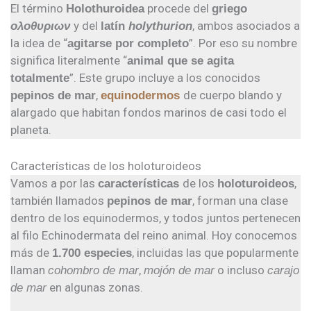
El término
procede del
Holothuroidea
griego
y del
, ambos asociados a
ολοθυριων
latín
holythurion
la idea de “
”. Por eso su nombre
agitarse por completo
significa literalmente “
animal que se agita
”. Este grupo incluye a los conocidos
totalmente
,
de cuerpo blando y
pepinos de mar
equinodermos
alargado que habitan fondos marinos de casi todo el
planeta.
Características de los holoturoideos
Vamos a por las
de los
,
características
holoturoideos
también llamados
, forman una clase
pepinos de mar
dentro de los equinodermos, y todos juntos pertenecen
al filo Echinodermata del reino animal. Hoy conocemos
más de
, incluidas las que popularmente
1.700 especies
llaman
,
o incluso
cohombro de mar
mojón de mar
carajo
en algunas zonas.
de mar