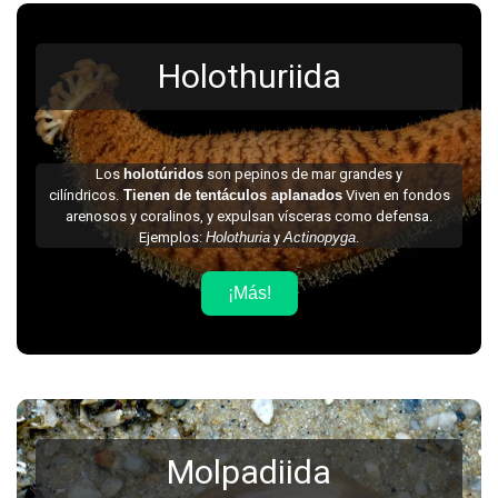
Holothuriida
Los
holotúridos
son pepinos de mar grandes y
cilíndricos.
Tienen de tentáculos aplanados
Viven en fondos
arenosos y coralinos, y expulsan vísceras como defensa.
Ejemplos:
Holothuria
y
Actinopyga
.
¡Más!
Molpadiida