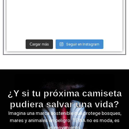
Cargar más
Seguir en Instagram
¿Y si tu próxima camiseta
pudiera salvar una vida?
Imagina una marca sostenible que protege bosques,
mares y animales en peligro. TEWA no es moda, es
un movimiento.