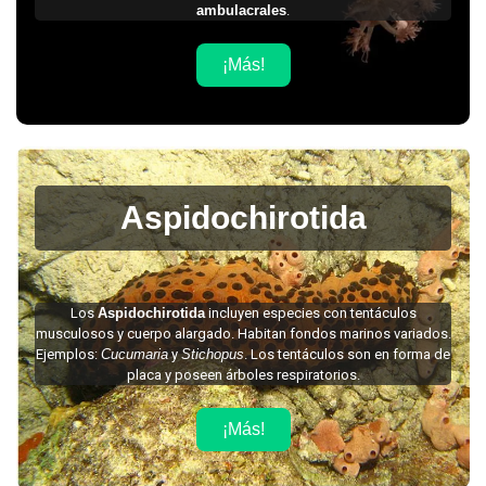
ambulacrales
.
¡Más!
Aspidochirotida
Los
Aspidochirotida
incluyen especies con tentáculos
musculosos y cuerpo alargado. Habitan fondos marinos variados.
Ejemplos:
Cucumaria
y
Stichopus
. Los tentáculos son en forma de
placa y poseen árboles respiratorios.
¡Más!