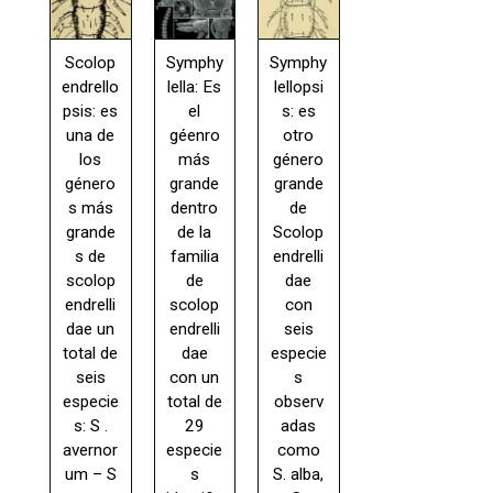
Scolop
Symphy
Symphy
endrello
lella: Es
lellopsi
psis: es
el
s: es
una de
géenro
otro
los
más
género
género
grande
grande
s más
dentro
de
grande
de la
Scolop
s de
familia
endrelli
scolop
de
dae
endrelli
scolop
con
dae un
endrelli
seis
total de
dae
especie
seis
con un
s
especie
total de
observ
s: S .
29
adas
avernor
especie
como
um – S
s
S. alba,