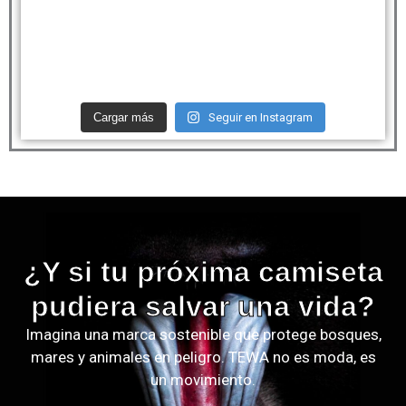
Cargar más
Seguir en Instagram
¿Y si tu próxima camiseta
pudiera salvar una vida?
Imagina una marca sostenible que protege bosques,
mares y animales en peligro. TEWA no es moda, es
un movimiento.