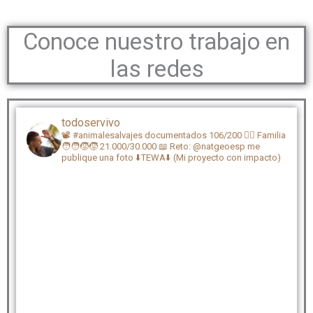
Conoce nuestro trabajo en
las redes
todoservivo
📽️ #animalesalvajes documentados 106/200
🏴‍☠️ Familia
🧑‍🧑‍🧒‍🧒 21.000/30.000
📖 Reto: @natgeoesp me
publique una foto
⬇️TEWA⬇️ (Mi proyecto con impacto)