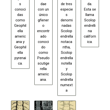
s
dae
de tres
da.
conoci
con un
especie
Esta se
das
único
s
llama
como
gñener
denomi
Scolop
Geophil
o
nadas
endrelli
ella
encontr
Scolop
na
americ
ado
endrella
californ
ana y
conoci
notaca
ica.
Geophil
do
ntha,
ella
como
Scolop
pyrenai
Pseudo
endrella
ca.
scutige
notella
rella
y
americ
Scolop
ana.
endrella
numext
a