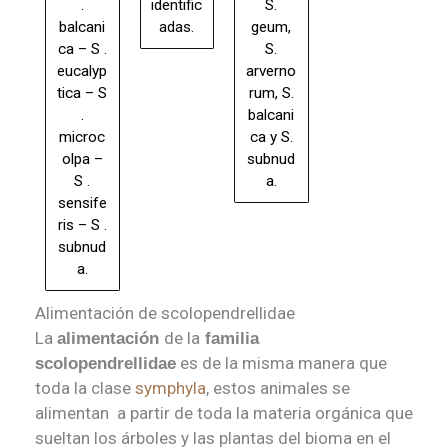
.
identific
S.
balcani
adas.
geum,
ca – S .
S.
eucalyp
arverno
tica – S
rum, S.
.
balcani
microc
ca y S.
olpa –
subnud
S .
a.
sensife
ris – S .
subnud
a.
Alimentación de scolopendrellidae
La
de la
alimentación
familia
es de la misma manera que
scolopendrellidae
toda la clase
symphyla
, estos animales se
alimentan a partir de toda la materia orgánica que
sueltan los árboles y las plantas del bioma en el