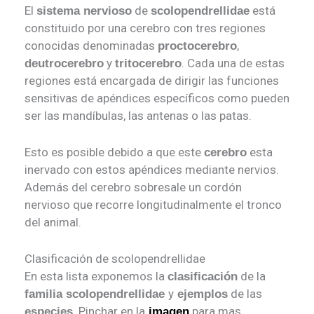
El
de
está
sistema nervioso
scolopendrellidae
constituido por una cerebro con tres regiones
conocidas denominadas
,
proctocerebro
y
. Cada una de estas
deutrocerebro
tritocerebro
regiones está encargada de dirigir las funciones
sensitivas de apéndices específicos como pueden
ser las mandíbulas, las antenas o las patas.
Esto es posible debido a que este
esta
cerebro
inervado con estos apéndices mediante nervios.
Además del cerebro sobresale un cordón
nervioso que recorre longitudinalmente el tronco
del animal.
Clasificación de scolopendrellidae
En esta lista exponemos la
de la
clasificación
y
de las
familia scolopendrellidae
ejemplos
.
Pinchar en la
para mas
especies
imagen