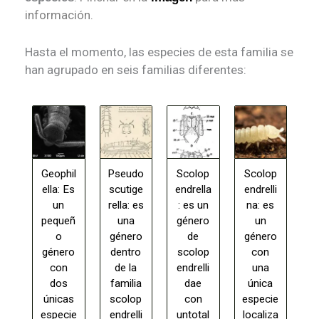
información.
Hasta el momento, las especies de esta familia se
han agrupado en seis familias diferentes:
Geophil
Pseudo
Scolop
Scolop
ella: Es
scutige
endrella
endrelli
un
rella: es
: es un
na: es
pequeñ
una
género
un
o
género
de
género
género
dentro
scolop
con
con
de la
endrelli
una
dos
familia
dae
única
únicas
scolop
con
especie
especie
endrelli
untotal
localiza