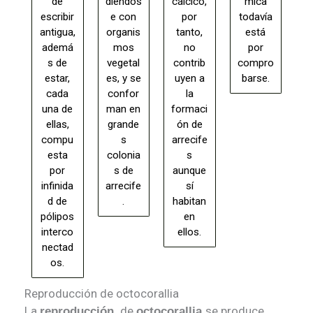
de
diéndos
cálcico,
mica
escribir
e con
por
todavía
antigua,
organis
tanto,
está
ademá
mos
no
por
s de
vegetal
contrib
compro
estar,
es, y se
uyen a
barse.
cada
confor
la
una de
man en
formaci
ellas,
grande
ón de
compu
s
arrecife
esta
colonia
s
por
s de
aunque
infinida
arrecife
sí
d de
.
habitan
pólipos
en
interco
ellos.
nectad
os.
Reproducción de octocorallia
La
de
se produce
reproducción
octocorallia