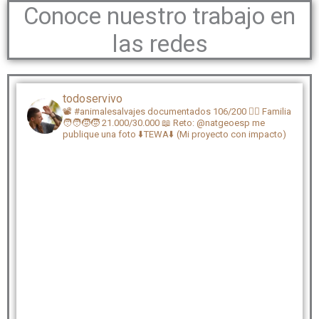
Conoce nuestro trabajo en
las redes
todoservivo
📽️ #animalesalvajes documentados 106/200
🏴‍☠️ Familia
🧑‍🧑‍🧒‍🧒 21.000/30.000
📖 Reto: @natgeoesp me
publique una foto
⬇️TEWA⬇️ (Mi proyecto con impacto)