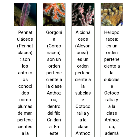
Pennat
Gorgoni
Alcioná
Heliopo
uláceos
a
ceos
racea:
(Pennat
(Gorgo
(Alcyon
es un
ulacea)
nacea):
acea):
orden
: son
son un
es un
pertene
los
orden
orden
ciente a
antozo
pertene
pertene
la
os
ciente a
ciente a
subclas
conoci
la clase
la
e
dos
Anthoz
subclas
Octoco
como
oa,
e
rallia y
plumas
dentro
Octoco
a la
de mar,
del filo
rallia y
clase
pertene
Cnidari
a la
Anthoz
cientes
a. En
clase
oa,
a la
este
Anthoz
ademá