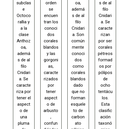
subclas
orden
oa,
s de al
e
se
ademá
filo
Octoco
encuen
s de al
Cnidari
rallia y
tran los
filo
a. Se
a la
conoci
Cnidari
caracte
clase
dos
a. Son
rizan
Anthoz
corales
común
por ser
oa,
blandos
mente
corales
ademá
y las
conoci
pétreos
s de al
gorgoni
dos
formad
filo
as,
como
os por
Cnidari
caracte
corales
pólipos
a. Se
rizados
blandos
de
caracte
por
dado
ocho
riza por
tener
que no
tentácu
tener el
aspect
forman
los.
aspect
o de
esquele
Esta
o de
arbusto
to de
clasific
una
,
carbon
ación
pluma
confun
ato
taxonó