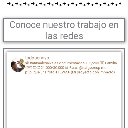
Conoce nuestro trabajo en
las redes
todoservivo
📽️ #animalesalvajes documentados 106/200
🏴‍☠️ Familia
🧑‍🧑‍🧒‍🧒 21.000/30.000
📖 Reto: @natgeoesp me
publique una foto
⬇️TEWA⬇️ (Mi proyecto con impacto)