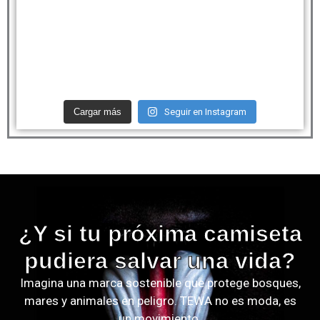
Cargar más
Seguir en Instagram
¿Y si tu próxima camiseta
pudiera salvar una vida?
Imagina una marca sostenible que protege bosques,
mares y animales en peligro. TEWA no es moda, es
un movimiento.