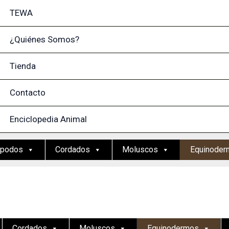
TEWA
¿Quiénes Somos?
Tienda
Contacto
Enciclopedia Animal
ópodos
Cordados
Moluscos
Equinoder
Cordados
Moluscos
Equinodermos