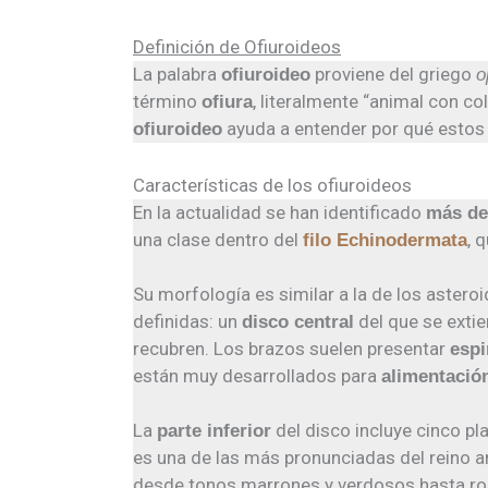
Definición de Ofiuroideos
La palabra
proviene del griego
ofiuroideo
o
término
, literalmente “animal con c
ofiura
ayuda a entender por qué estos
ofiuroideo
Características de los ofiuroideos
En la actualidad se han identificado
más de
una clase dentro del
, 
filo Echinodermata
Su morfología es similar a la de los astero
definidas: un
del que se exti
disco central
recubren. Los brazos suelen presentar
espi
están muy desarrollados para
alimentació
La
del disco incluye cinco p
parte inferior
es una de las más pronunciadas del reino 
desde tonos marrones y verdosos hasta ro