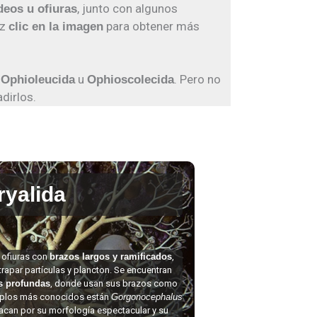
, junto con algunos
ideos u ofiuras
az
para obtener más
clic en la imagen
,
u
. Pero no
Ophioleucida
Ophioscolecida
dirlos.
ryalida
 ofiuras con
brazos largos y ramificados
,
apar partículas y plancton. Se encuentran
as profundas
, donde usan sus brazos como
emplos más conocidos están
Gorgonocephalus
acan por su morfología espectacular y su