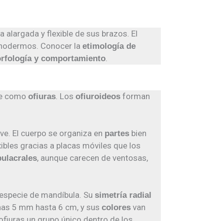
ma alargada y flexible de sus brazos. El
uinodermos. Conocer la
etimología de
.
rfología y comportamiento
te como
. Los
forman
ofiuras
ofiuroideos
ave. El cuerpo se organiza en
bien
partes
exibles gracias a placas móviles que los
, aunque carecen de ventosas,
ulacrales
 especie de mandíbula. Su
simetría radial
enas 5 mm hasta 6 cm, y sus
van
colores
fiuras un grupo único dentro de los