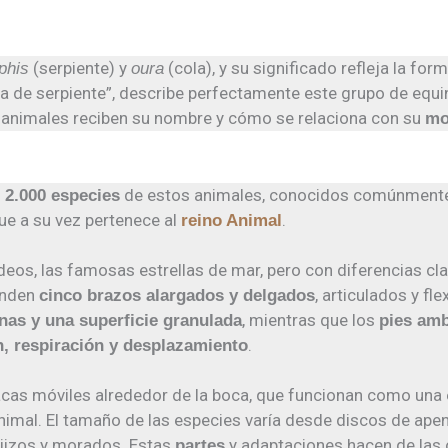
(serpiente) y
(cola), y su significado refleja la for
phis
oura
ola de serpiente”, describe perfectamente este grupo de eq
 animales reciben su nombre y cómo se relaciona con su
mo
de estos animales, conocidos comúnmen
 2.000 especies
que a su vez pertenece al
.
reino Animal
ideos, las famosas estrellas de mar, pero con diferencias cl
enden
, articulados y fl
cinco brazos alargados y delgados
, mientras que los
nas y una superficie granulada
pies amb
.
n, respiración y desplazamiento
lacas móviles alrededor de la boca, que funcionan como una
animal. El tamaño de las especies varía desde discos de ap
jizos y morados. Estas
y adaptaciones hacen de las o
partes