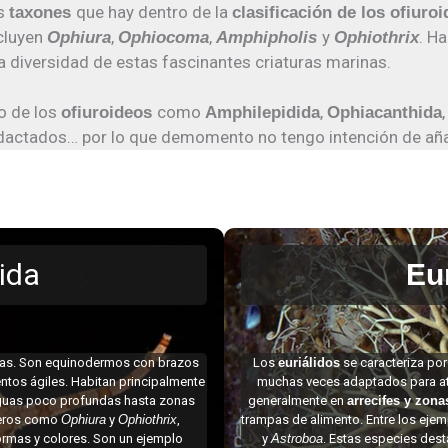
es
que hay dentro de la
taxones
clasificación de los ofiuro
ncluyen
,
,
y
. H
Ophiura
Ophiocoma
Amphipholis
Ophiothrix
a diversidad de estas fascinantes criaturas marinas.
o de los
como
,
ofiuroideos
Amphilepidida
Ophiacanthida
edactados… por lo que demomento no tengo intención de aña
ida
Eu
das. Son equinodermos con brazos
Los
euriálidos
se caracteriza por
entos ágiles. Habitan principalmente
muchas veces adaptados para atr
guas poco profundas hasta zonas
generalmente en
arrecifes y zon
neros como
Ophiura
y
Ophiothrix
,
trampas de alimento. Entre los ej
ormas y colores. Son un ejemplo
y
Astroboa
. Estas especies dest