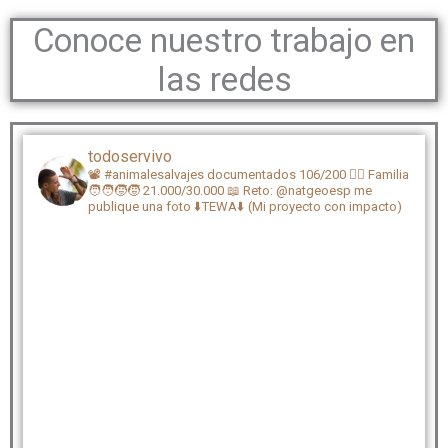
Conoce nuestro trabajo en
las redes
todoservivo
📽️ #animalesalvajes documentados 106/200
🏴‍☠️ Familia
🧑‍🧑‍🧒‍🧒 21.000/30.000
📖 Reto: @natgeoesp me
publique una foto
⬇️TEWA⬇️ (Mi proyecto con impacto)