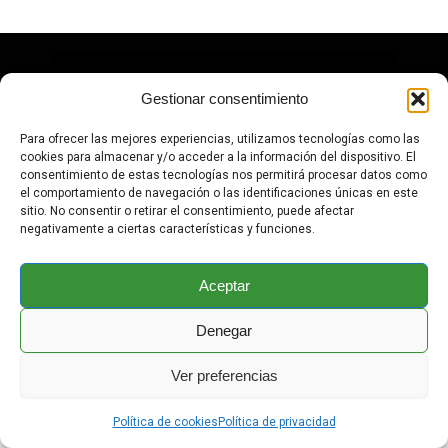
Gestionar consentimiento
¿Y si tu próxima camiseta
Para ofrecer las mejores experiencias, utilizamos tecnologías como las
pudiera salvar una vida?
cookies para almacenar y/o acceder a la información del dispositivo. El
consentimiento de estas tecnologías nos permitirá procesar datos como
Imagina una marca sostenible que protege bosques,
el comportamiento de navegación o las identificaciones únicas en este
mares y animales en peligro. TEWA no es moda, es
sitio. No consentir o retirar el consentimiento, puede afectar
negativamente a ciertas características y funciones.
un movimiento.
Aceptar
Tienda
Denegar
Ver preferencias
Política de cookies
Política de privacidad