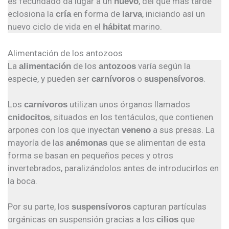
es fecundado da lugar a un
, del que más tarde
huevo
eclosiona la
en forma de
, iniciando así un
cría
larva
nuevo ciclo de vida en el
marino.
hábitat
Alimentación de los antozoos
La
de los
varía según la
alimentación
antozoos
especie, y pueden ser
o
.
carnívoros
suspensívoros
Los
utilizan unos órganos llamados
carnívoros
, situados en los tentáculos, que contienen
cnidocitos
arpones con los que inyectan
a sus presas. La
veneno
mayoría de las
que se alimentan de esta
anémonas
forma se basan en pequeños peces y otros
invertebrados, paralizándolos antes de introducirlos en
la boca.
Por su parte, los
capturan partículas
suspensívoros
orgánicas en suspensión gracias a los
que
cilios