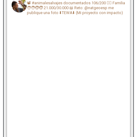
📽️ #animalesalvajes documentados 106/200
🏴‍☠️ Familia
🧑‍🧑‍🧒‍🧒 21.000/30.000
📖 Reto: @natgeoesp me
publique una foto
⬇️TEWA⬇️ (Mi proyecto con impacto)