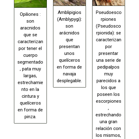
Amblipigios
Pseudoesco
Opiliones :
(Amblypygi):
rpiones
son
son
(Pseudosco
aracnidos
arácnidos
rpionida): se
que se
que
caracterizan
caracterizan
presentan
por
por tener el
unos
presentar
cuerpo
quelíceros
una serie de
segmentado
en forma de
pedipalpos
, pata muy
navaja
muy
largas,
desplegable.
parecidos a
estrechamie
los que
nto en la
poseen los
cintura y
escorpiones
quelíceros
,
en forma de
estrechando
pinza.
una gran
relación con
los mismos,