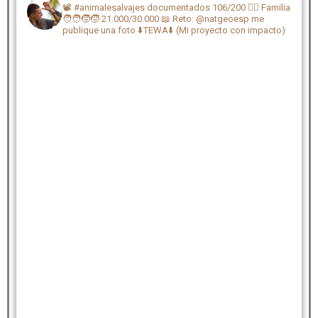
📽️ #animalesalvajes documentados 106/200
🏴‍☠️ Familia
🧑‍🧑‍🧒‍🧒 21.000/30.000
📖 Reto: @natgeoesp me
publique una foto
⬇️TEWA⬇️ (Mi proyecto con impacto)