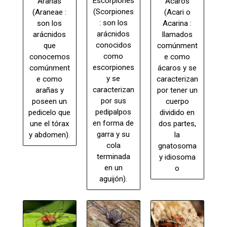
Escorpiones
Arañas
Ácaros
(Scorpiones
(Araneae :
(Acari o
: son los
son los
Acarina :
arácnidos
arácnidos
llamados
conocidos
que
comúnment
como
conocemos
e como
escorpiones
comúnment
ácaros y se
y se
e como
caracterizan
caracterizan
arañas y
por tener un
por sus
poseen un
cuerpo
pedipalpos
pedicelo que
dividido en
en forma de
une el tórax
dos partes,
garra y su
y abdomen).
la
cola
gnatosoma
terminada
y idiosoma
en un
o
aguijón).