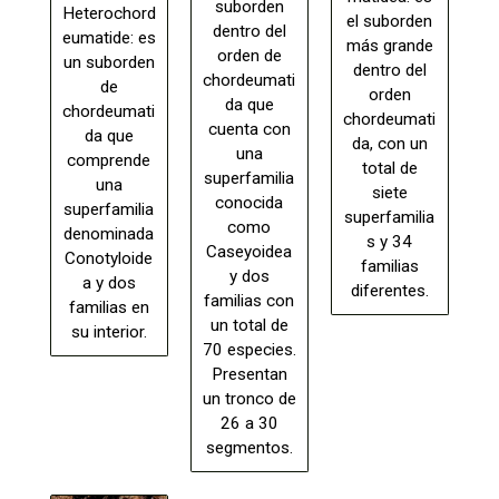
suborden
Heterochord
el suborden
dentro del
eumatide: es
más grande
orden de
un suborden
dentro del
chordeumati
de
orden
da que
chordeumati
chordeumati
cuenta con
da que
da, con un
una
comprende
total de
superfamilia
una
siete
conocida
superfamilia
superfamilia
como
denominada
s y 34
Caseyoidea
Conotyloide
familias
y dos
a y dos
diferentes.
familias con
familias en
un total de
su interior.
70 especies.
Presentan
un tronco de
26 a 30
segmentos.