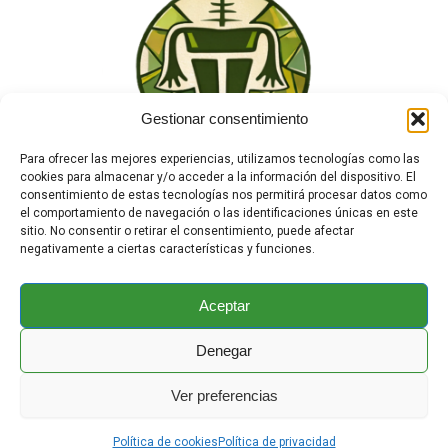
Gestionar consentimiento
Para ofrecer las mejores experiencias, utilizamos tecnologías como las
cookies para almacenar y/o acceder a la información del dispositivo. El
consentimiento de estas tecnologías nos permitirá procesar datos como
el comportamiento de navegación o las identificaciones únicas en este
sitio. No consentir o retirar el consentimiento, puede afectar
negativamente a ciertas características y funciones.
TEWA
¿Quiénes Somos?
Tienda
Aceptar
Contacto
Enciclopedia Animal
Denegar
Copyright © 2025 Todoservivo.org | Powered by
Ver preferencias
Astra |
Aviso Legal
|
Política de Privacidad
|
Política de Cookies
Política de cookies
Política de privacidad