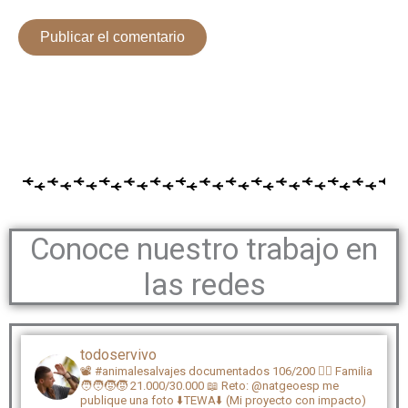
Conoce nuestro trabajo en
las redes
todoservivo
📽️ #animalesalvajes documentados 106/200
🏴‍☠️ Familia
🧑‍🧑‍🧒‍🧒 21.000/30.000
📖 Reto: @natgeoesp me
publique una foto
⬇️TEWA⬇️ (Mi proyecto con impacto)