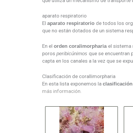
que utiliza un mecanismo de transporte 
aparato respiratorio
El
de todos los or
aparato respiratorio
que no están dotados de un sistema resp
En el
el sistema
orden coralimorpharia
poros
que se encuentran po
peribicúnimos
capta en los canales a la vez que se exp
Clasificación de corallimorpharia
En esta lista exponemos la
clasificación
más información.