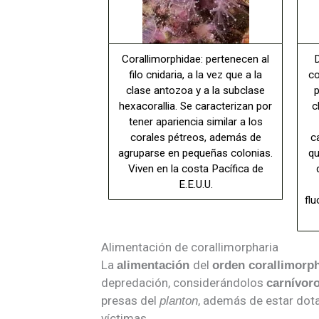
Corallimorphidae: pertenecen al
D
filo cnidaria, a la vez que a la
co
clase antozoa y a la subclase
p
hexacorallia. Se caracterizan por
c
tener apariencia similar a los
corales pétreos, además de
c
agruparse en pequeñas colonias.
qu
Viven en la costa Pacífica de
E.E.U.U.
fl
Alimentación de corallimorpharia
La
del
alimentación
orden corallimorph
depredación, considerándolos
carnívor
presas del
, además de estar dota
planton
víctimas.