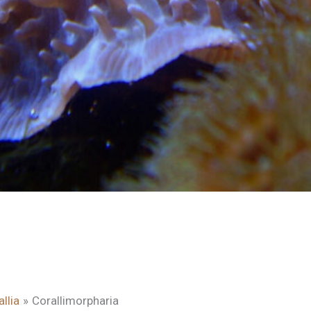
llia
Corallimorpharia