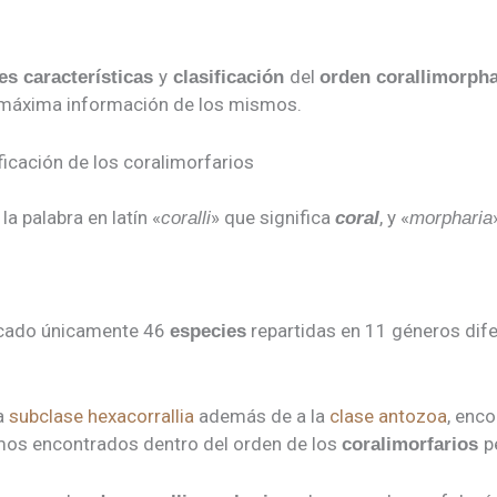
y
del
es características
clasificación
orden corallimorpha
a máxima información de los mismos.
ificación de los coralimorfarios
la palabra en latín «
» que significa
, y «
coralli
coral
morpharia
ficado únicamente 46
repartidas en 11 géneros dif
especies
la
subclase hexacorrallia
además de a la
clase antozoa
, enc
smos encontrados dentro del orden de los
p
coralimorfarios