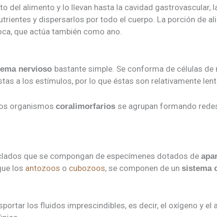
 del alimento y lo llevan hasta la cavidad gastrovascular, l
trientes y dispersarlos por todo el cuerpo. La porción de ali
 boca, que actúa también como ano.
bastante simple. Se conforma de células de
tema nervioso
tas a los estímulos, por lo que éstas son relativamente lent
tos organismos
se agrupan formando redes
coralimorfarios
clados que se compongan de especímenes dotados de
apar
 que los
antozoos
o
cubozoos
, se componen de un
sistema c
portar los fluidos imprescindibles, es decir, el oxígeno y e