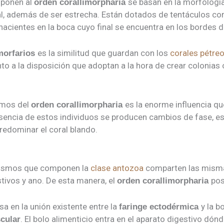
ponen al
se basan en la morfología
orden corallimorpharia
, además de ser estrecha. Están dotados de tentáculos cor
nacientes en la boca cuyo final se encuentra en los bordes d
es la similitud que guardan con los
corales pétre
morfarios
to a la disposición que adoptan a la hora de crear colonias
smos del
es la enorme influencia q
orden corallimorpharia
esencia de estos individuos se producen cambios de fase, es 
predominar el coral blando.
nismos que componen la
clase antozoa
comparten las mismas
tivos y ano. De esta manera, el
po
orden corallimorpharia
a en la unión existente entre la
y la b
faringe ectodérmica
. El bolo alimenticio entra en el aparato digestivo dónd
cular