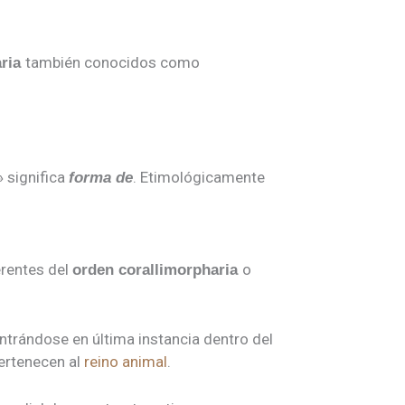
también conocidos como
ria
» significa
. Etimológicamente
forma de
erentes del
o
orden corallimorpharia
ontrándose en última instancia dentro del
ertenecen al
reino animal
.