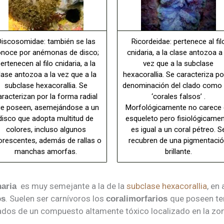
iscosomidae: también se las
Ricordeidae: pertenece al fil
noce por anémonas de disco;
cnidaria, a la clase antozoa a 
ertenecen al filo cnidaria, a la
vez que a la subclase
lase antozoa a la vez que a la
hexacorallia. Se caracteriza po
subclase hexacorallia. Se
denominación del clado como 
aracterizan por la forma radial
‘corales falsos’ .
e poseen, asemejándose a un
Morfológicamente no carece
disco que adopta multitud de
esqueleto pero fisiológicame
colores, incluso algunos
es igual a un coral pétreo. S
uorescentes, además de rallas o
recubren de una pigmentaci
manchas amorfas.
brillante.
es muy semejante a la de la
subclase hexacorallia
, en
aria
. Suelen ser carnívoros los
que poseen ten
os
coralimorfarios
dos de un compuesto altamente tóxico localizado en la zona 