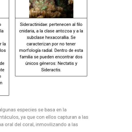
o
Sideractinidae: pertenecen al filo
la
cnidaria, a la clase antozoa y a la
subclase hexacorallia. Se
r la
caracterizan por no tener
los
morfología radial. Dentro de esta
familia se pueden encontrar dos
 de
únicos géneros: Nectatis y
nte
Sideractis.
e
ón
 algunas especies se basa en la
táculos, ya que con ellos capturan a las
oral del coral, inmovilizando a las