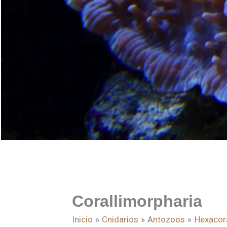
Corallimorpharia
Inicio
Cnidarios
Antozoos
Hexacora