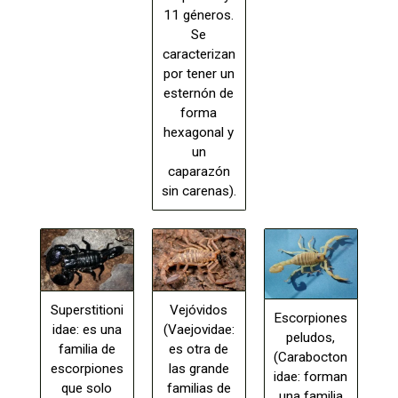
11 géneros.
Se
caracterizan
por tener un
esternón de
forma
hexagonal y
un
caparazón
sin carenas).
Superstitioni
Vejóvidos
Escorpiones
idae: es una
(Vaejovidae:
peludos,
familia de
es otra de
(Carabocton
escorpiones
las grande
idae: forman
que solo
familias de
una familia