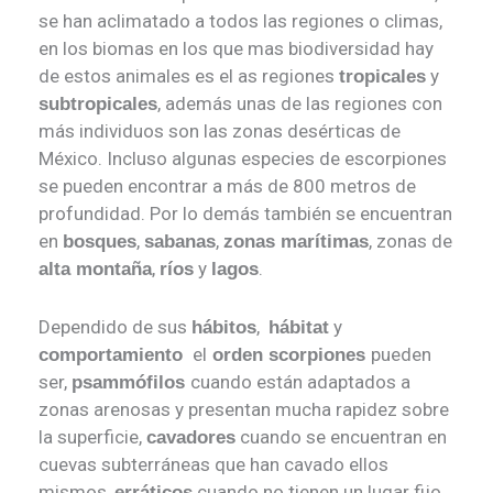
se han aclimatado a todos las regiones o climas,
en los biomas en los que mas biodiversidad hay
de estos animales es el as regiones
y
tropicales
, además unas de las regiones con
subtropicales
más individuos son las zonas desérticas de
México. Incluso algunas especies de escorpiones
se pueden encontrar a más de 800 metros de
profundidad. Por lo demás también se encuentran
en
,
,
, zonas de
bosques
sabanas
zonas marítimas
,
y
.
alta montaña
ríos
lagos
Dependido de sus
,
y
hábitos
hábitat
el
pueden
comportamiento
orden scorpiones
ser,
cuando están adaptados a
psammófilos
zonas arenosas y presentan mucha rapidez sobre
la superficie,
cuando se encuentran en
cavadores
cuevas subterráneas que han cavado ellos
mismos,
cuando no tienen un lugar fijo
erráticos