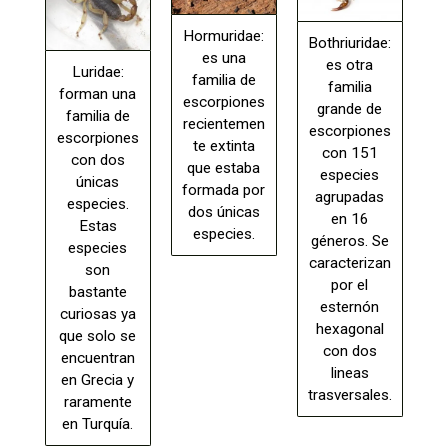
Hormuridae:
Bothriuridae:
es una
es otra
Luridae:
familia de
familia
forman una
escorpiones
grande de
familia de
recientemen
escorpiones
escorpiones
te extinta
con 151
con dos
que estaba
especies
únicas
formada por
agrupadas
especies.
dos únicas
en 16
Estas
especies.
géneros. Se
especies
caracterizan
son
por el
bastante
esternón
curiosas ya
hexagonal
que solo se
con dos
encuentran
lineas
en Grecia y
trasversales.
raramente
en Turquía.