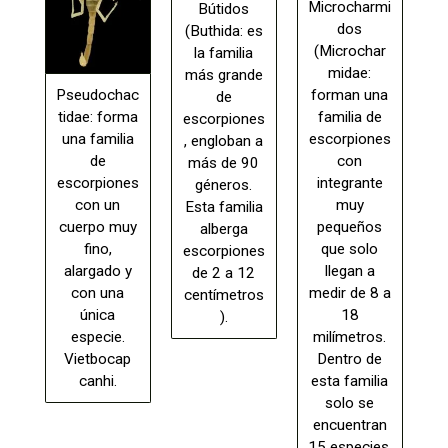
Microcharmi
Bútidos
dos
(Buthida: es
(Microchar
la familia
midae:
más grande
Pseudochac
forman una
de
tidae: forma
familia de
escorpiones
una familia
escorpiones
, engloban a
de
con
más de 90
escorpiones
integrante
géneros.
con un
muy
Esta familia
cuerpo muy
pequeños
alberga
fino,
que solo
escorpiones
alargado y
llegan a
de 2 a 12
con una
medir de 8 a
centímetros
única
18
).
especie.
milímetros.
Vietbocap
Dentro de
canhi.
esta familia
solo se
encuentran
15 especies.