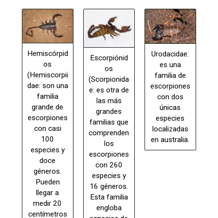
Hemiscórpid
Urodacidae:
Escorpiónid
os
es una
os
(Hemiscorpii
familia de
(Scorpionida
dae: son una
escorpiones
e: es otra de
familia
con dos
las más
grande de
únicas
grandes
escorpiones
especies
familias que
con casi
localizadas
comprenden
100
en australia.
los
especies y
escorpiones
doce
con 260
géneros.
especies y
Pueden
16 géneros.
llegar a
Esta familia
medir 20
engloba
centímetros