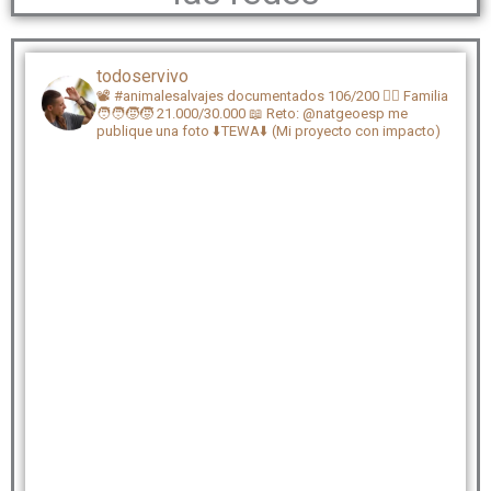
todoservivo
📽️ #animalesalvajes documentados 106/200
🏴‍☠️ Familia
🧑‍🧑‍🧒‍🧒 21.000/30.000
📖 Reto: @natgeoesp me
publique una foto
⬇️TEWA⬇️ (Mi proyecto con impacto)