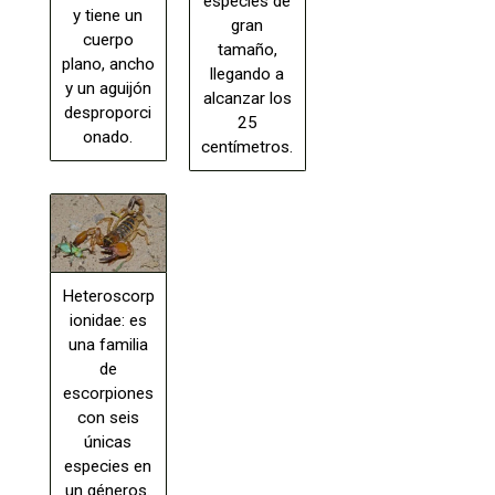
especies de
y tiene un
gran
cuerpo
tamaño,
plano, ancho
llegando a
y un aguijón
alcanzar los
desproporci
25
onado.
centímetros.
Heteroscorp
ionidae: es
una familia
de
escorpiones
con seis
únicas
especies en
un géneros.