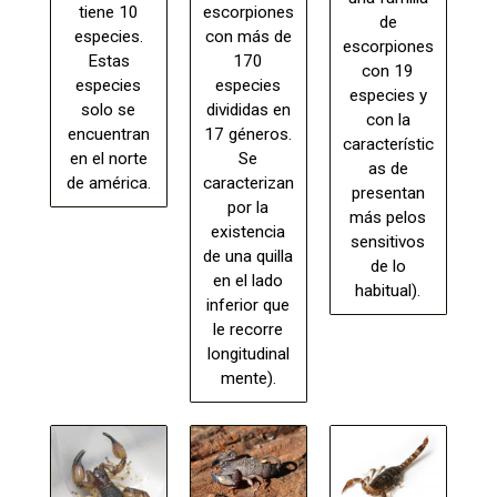
tiene 10
escorpiones
de
especies.
con más de
escorpiones
Estas
170
con 19
especies
especies
especies y
solo se
divididas en
con la
encuentran
17 géneros.
característic
en el norte
Se
as de
de américa.
caracterizan
presentan
por la
más pelos
existencia
sensitivos
de una quilla
de lo
en el lado
habitual).
inferior que
le recorre
longitudinal
mente).