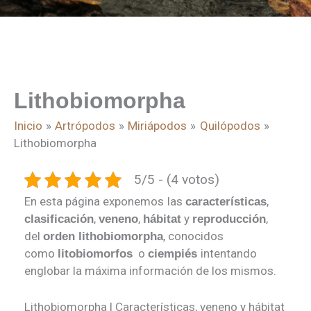
Lithobiomorpha
Inicio
Artrópodos
Miriápodos
Quilópodos
Lithobiomorpha
5/5 - (4 votos)
En esta página exponemos
las
,
características
,
,
y
,
clasificación
veneno
hábitat
reproducción
del
, conocidos
orden lithobiomorpha
como
o
intentando
litobiomorfos
ciempiés
englobar la máxima información de los mismos.
Lithobiomorpha | Características, veneno y hábitat