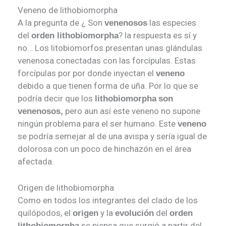
Veneno de lithobiomorpha
A la pregunta de ¿ Son
las especies
venenosos
del
? la respuesta es sí y
orden lithobiomorpha
no… Los litobiomorfos presentan unas glándulas
venenosa conectadas con las forcípulas. Estas
forcípulas por por donde inyectan el
veneno
debido a que tienen forma de uña. Por lo que se
podría decir que los
lithobiomorpha
son
pero aun así este veneno no supone
venenosos,
ningún problema para el ser humano. Este
veneno
se podría semejar al de una avispa y sería igual de
dolorosa con un poco de hinchazón en el área
afectada.
Origen de lithobiomorpha
Como en todos los integrantes del clado de los
quilópodos, el
y la
del
origen
evolución
orden
se piensa que surgió a partir del
lithobiomorpha