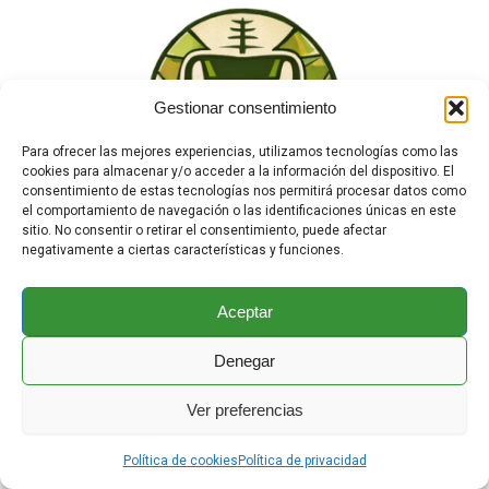
Gestionar consentimiento
Para ofrecer las mejores experiencias, utilizamos tecnologías como las
cookies para almacenar y/o acceder a la información del dispositivo. El
consentimiento de estas tecnologías nos permitirá procesar datos como
el comportamiento de navegación o las identificaciones únicas en este
sitio. No consentir o retirar el consentimiento, puede afectar
negativamente a ciertas características y funciones.
Aceptar
TEWA
¿Quiénes Somos?
Tienda
Denegar
Contacto
Enciclopedia Animal
Ver preferencias
Copyright © 2025 Todoservivo.org | Powered by
Política de cookies
Política de privacidad
Astra |
Aviso Legal
|
Política de Privacidad
|