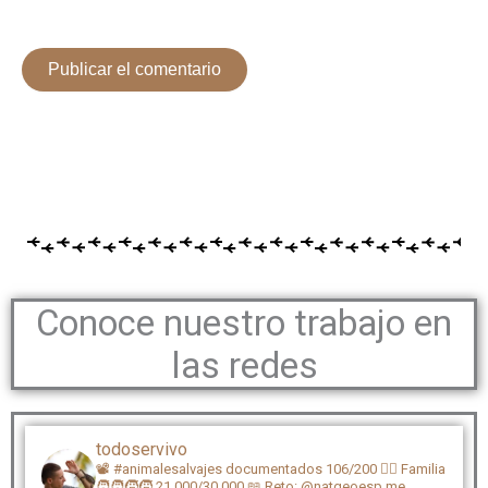
Conoce nuestro trabajo en
las redes
todoservivo
📽️ #animalesalvajes documentados 106/200
🏴‍☠️ Familia
🧑‍🧑‍🧒‍🧒 21.000/30.000
📖 Reto: @natgeoesp me