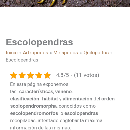
Escolopendras
Inicio
Artrópodos
Miriápodos
Quilópodos
Escolopendras
4.8/5 - (11 votos)
En esta página exponemos
las
,
,
características
veneno
y
del
clasificación,
hábitat
alimentación
orden
, conocidos como
s
colopendromorpha
o
escolopendromorfos
escolopendras
recopiladas, intentado englobar la máxima
información de las mismas.