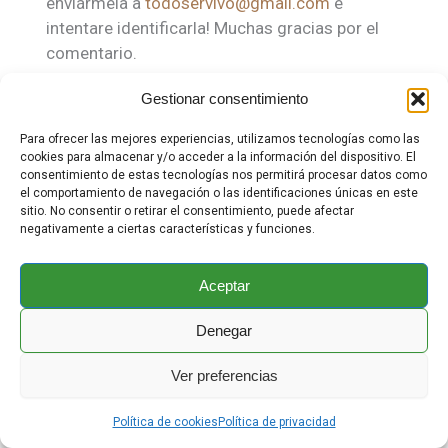
enviármela a
todoservivo@gmail.com
e
intentare identificarla! Muchas gracias por el
comentario.
Responder
Gestionar consentimiento
Para ofrecer las mejores experiencias, utilizamos tecnologías como las
cookies para almacenar y/o acceder a la información del dispositivo. El
consentimiento de estas tecnologías nos permitirá procesar datos como
Deja una respuesta
el comportamiento de navegación o las identificaciones únicas en este
sitio. No consentir o retirar el consentimiento, puede afectar
negativamente a ciertas características y funciones.
Tu dirección de correo electrónico no será publicada.
Los campos obligatorios están marcados con
*
Aceptar
Comentario
*
Denegar
Ver preferencias
Política de cookies
Política de privacidad