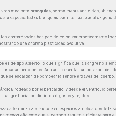
piran mediante
, normalmente una o dos, ubicada
branquias
e la especie. Estas branquias permiten extraer el oxígeno di
s, los gasterópodos han podido colonizar prácticamente to
ostrando una enorme plasticidad evolutiva.
es de tipo
, lo que significa que la sangre no siem
os
abierto
 llamadas hemocelos. Aun así, presentan un corazón bien 
, que se encargan de bombear la sangre a través del cuerpo.
, rodeado por el pericardio, y desde el ventrículo par
cárdica
a sangre hacia los distintos órganos y tejidos.
 vasos terminan abriéndose en espacios amplios donde la 
ma menos eficiente que el cerrado, resulta suficiente para 