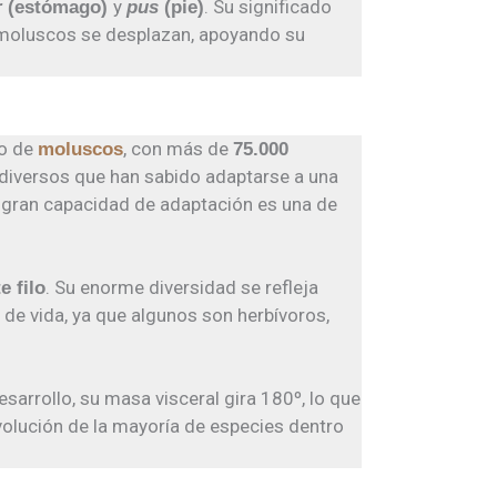
y
. Su significado
r
(estómago)
pus
(pie)
os moluscos se desplazan, apoyando su
so de
, con más de
moluscos
75.000
diversos que han sabido adaptarse a una
 gran capacidad de adaptación es una de
. Su enorme diversidad se refleja
e filo
e vida, ya que algunos son herbívoros,
esarrollo, su masa visceral gira 180º, lo que
volución de la mayoría de especies dentro