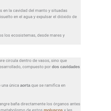
s en la cavidad del manto y situadas
suelto en el agua y expulsar el dióxido de
dos los ecosistemas, desde mares y
pre circula dentro de vasos, sino que
desarrollado, compuesto por
dos cavidades
te una única
que se ramifica en
aorta
sangre baña directamente los órganos antes
el metabolismo de estos
y les
moluscos