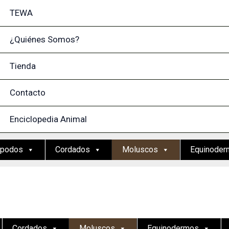
TEWA
¿Quiénes Somos?
Tienda
Contacto
Enciclopedia Animal
ópodos
Cordados
Moluscos
Equinoder
Cordados
Moluscos
Equinodermos