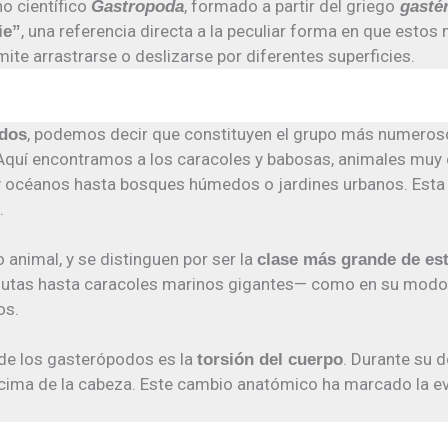
o científico
, formado a partir del griego
Gastropoda
gasté
, una referencia directa a la peculiar forma en que est
ie”
te arrastrarse o deslizarse por diferentes superficies.
, podemos decir que constituyen el grupo más numero
odos
Aquí encontramos a los caracoles y babosas, animales muy 
y océanos hasta bosques húmedos o jardines urbanos. Esta
.
no animal, y se distinguen por ser la
clase más grande de est
utas hasta caracoles marinos gigantes— como en su modo d
os.
 de los gasterópodos es la
. Durante su d
torsión del cuerpo
ncima de la cabeza. Este cambio anatómico ha marcado la e