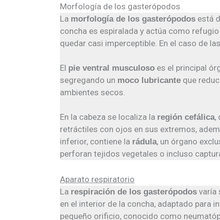
Morfología de los gasterópodos
La
está d
morfología de los gasterópodos
concha es espiralada y actúa como refugio
quedar casi imperceptible. En el caso de la
El
es el principal ó
pie ventral musculoso
segregando un
que reduce
moco lubricante
ambientes secos.
En la cabeza se localiza la
,
región cefálica
retráctiles con ojos en sus extremos, adem
inferior, contiene la
, un órgano exclu
rádula
perforan tejidos vegetales o incluso captur
Aparato respiratorio
La
varía 
respiración de los gasterópodos
en el interior de la concha, adaptado para
pequeño orificio, conocido como neumatóporo