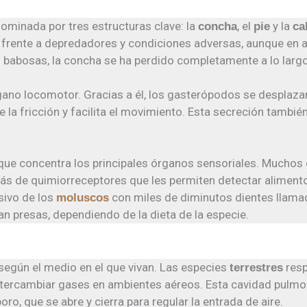
ominada por tres estructuras clave: la
, el
y la
concha
pie
ca
 frente a depredadores y condiciones adversas, aunque en 
s babosas, la concha se ha perdido completamente a lo largo
rgano locomotor. Gracias a él, los gasterópodos se desplazan
 la fricción y facilita el movimiento. Esta secreción también
 que concentra los principales órganos sensoriales. Mucho
ás de quimiorreceptores que les permiten detectar alimento
sivo de los
con miles de diminutos dientes llamad
moluscos
an presas, dependiendo de la dieta de la especie.
según el medio en el que vivan. Las especies
resp
terrestres
 intercambiar gases en ambientes aéreos. Esta cavidad pulmo
, que se abre y cierra para regular la entrada de aire.