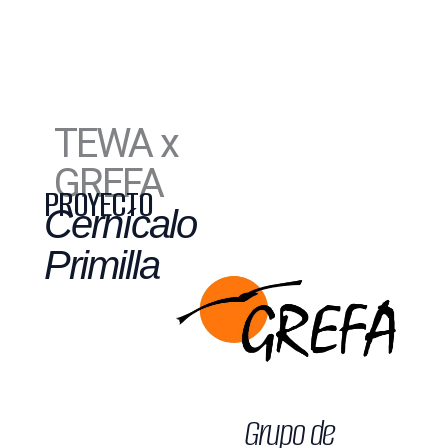
TEWA x
GREFA
PROYECTO
Cernícalo
Primilla
Grupo de