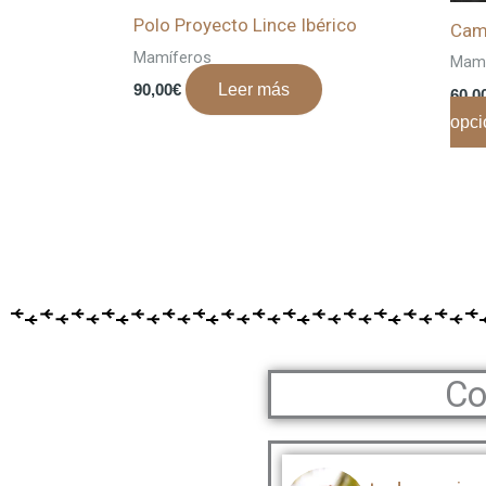
Polo Proyecto Lince Ibérico
Cami
Mamíferos
Mamí
90,00
€
Leer más
60,0
opci
Co