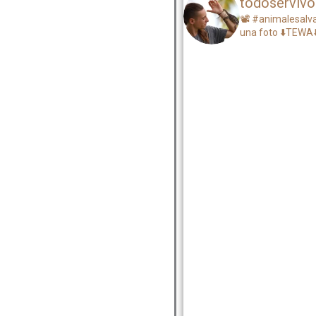
todoservivo
📽️ #animalesal
una foto
⬇️TEWA⬇️