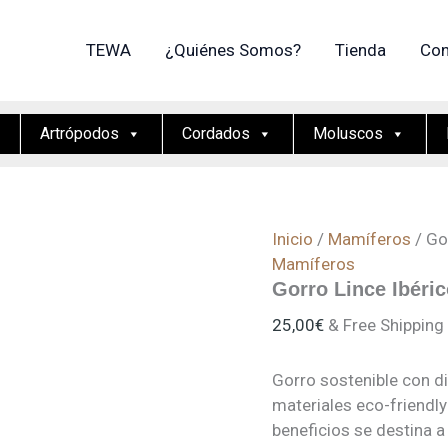
TEWA
¿Quiénes Somos?
Tienda
Con
Artrópodos
Cordados
Moluscos
Inicio
/
Mamíferos
/ Go
Mamíferos
Gorro Lince Ibéri
25,00
€
& Free Shipping
Gorro sostenible con di
materiales eco-friendly 
beneficios se destina a