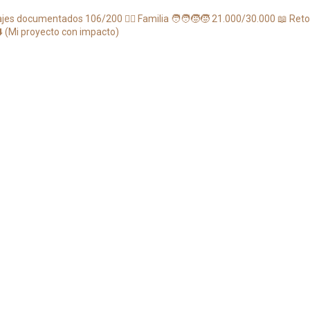
vajes documentados 106/200
🏴‍☠️ Familia 🧑‍🧑‍🧒‍🧒 21.000/30.000
📖 Reto
 (Mi proyecto con impacto)