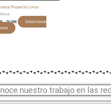
se
pueden
seta Proyecto Lince
elegir
feros
en
0
€
-
70,00
€
Seleccionar
la
ones
página
de
producto
noce nuestro trabajo en las re