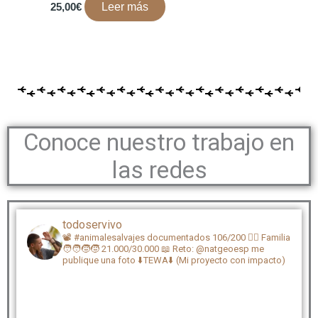
25,00
€
Leer más
Conoce nuestro trabajo en
las redes
todoservivo
📽️ #animalesalvajes documentados 106/200
🏴‍☠️ Familia
🧑‍🧑‍🧒‍🧒 21.000/30.000
📖 Reto: @natgeoesp me
publique una foto
⬇️TEWA⬇️ (Mi proyecto con impacto)