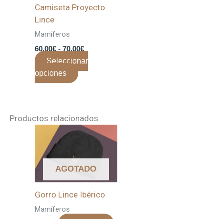
Las
Camiseta Proyecto
opciones
Lince
se
Mamíferos
pueden
60,00
€
-
70,00
€
elegir
Seleccionar
en
opciones
la
página
de
producto
Productos relacionados
AGOTADO
Gorro Lince Ibérico
Mamíferos