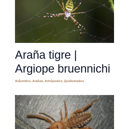
Araña tigre |
Argiope bruennichi
Arácnidos
,
Arañas
,
Artrópodos
,
Quelicerados