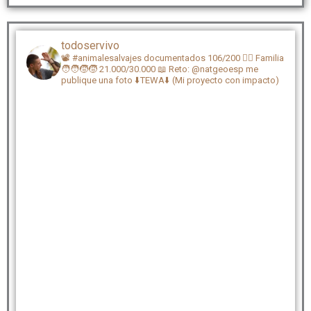
todoservivo
📽️ #animalesalvajes documentados 106/200
🏴‍☠️ Familia
🧑‍🧑‍🧒‍🧒 21.000/30.000
📖 Reto: @natgeoesp me
publique una foto
⬇️TEWA⬇️ (Mi proyecto con impacto)