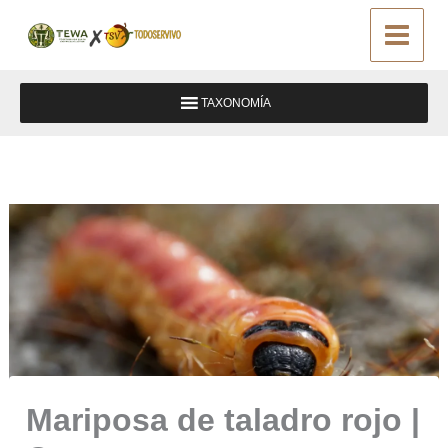
Ir
al
contenido
TAXONOMÍA
Mariposa de taladro rojo |