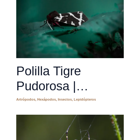
Polilla Tigre
Pudorosa |
Cymbalophora
Artrópodos
,
Hexápodos
,
Insectos
,
Lepidópteros
pudica