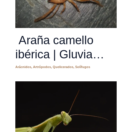
Araña camello
ibérica | Gluvia
dorsalis
Arácnidos
,
Artrópodos
,
Quelicerados
,
Solífugos