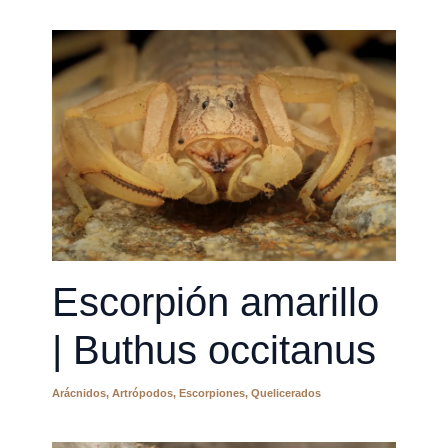
Escorpión amarillo
| Buthus occitanus
Arácnidos
,
Artrópodos
,
Escorpiones
,
Quelicerados