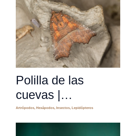
Polilla de las
cuevas |
Scoliopteryx libatrix
Artrópodos
,
Hexápodos
,
Insectos
,
Lepidópteros