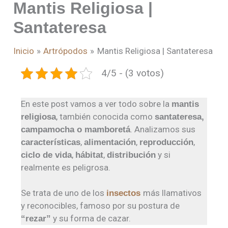
Mantis Religiosa |
Santateresa
Inicio
Artrópodos
Mantis Religiosa | Santateresa
4/5 - (3 votos)
En este post vamos a ver todo sobre la
mantis
, también conocida como
religiosa
santateresa,
. Analizamos sus
campamocha o mamboretá
,
,
,
características
alimentación
reproducción
,
,
y si
ciclo de vida
hábitat
distribución
realmente es peligrosa.
Se trata de uno de los
más llamativos
insectos
y reconocibles, famoso por su postura de
y su forma de cazar.
“rezar”