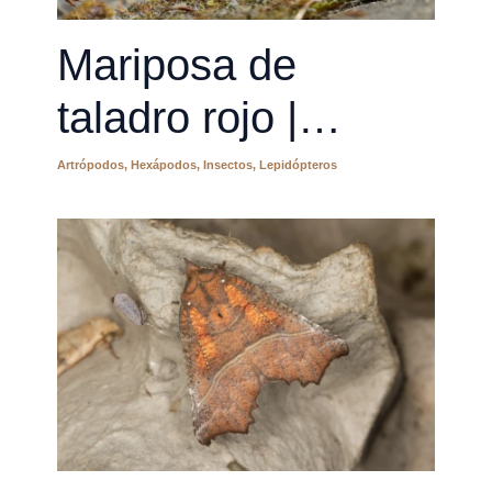
Mariposa de
taladro rojo |
Cossus cossus
Artrópodos
,
Hexápodos
,
Insectos
,
Lepidópteros