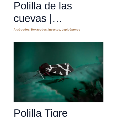
Polilla de las
cuevas |
Scoliopteryx libatrix
Artrópodos
,
Hexápodos
,
Insectos
,
Lepidópteros
Polilla Tigre