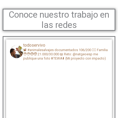
Conoce nuestro trabajo en
las redes
todoservivo
📽️ #animalesalvajes documentados 106/200
🏴‍☠️ Familia
🧑‍🧑‍🧒‍🧒 21.000/30.000
📖 Reto: @natgeoesp me
publique una foto
⬇️TEWA⬇️ (Mi proyecto con impacto)