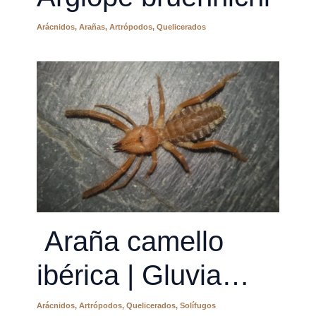
Arácnidos
,
Arañas
,
Artrópodos
,
Quelicerados
Araña camello
ibérica | Gluvia
dorsalis
Arácnidos
,
Artrópodos
,
Quelicerados
,
Solífugos