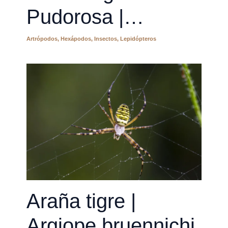
Pudorosa |
Cymbalophora
Artrópodos
,
Hexápodos
,
Insectos
,
Lepidópteros
pudica
Araña tigre |
Argiope bruennichi