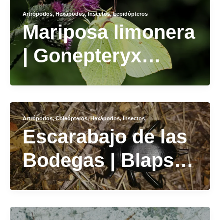
Artrópodos
,
Hexápodos
,
Insectos
,
Lepidópteros
Mariposa limonera
| Gonepteryx
rhamni
Artrópodos
,
Coleópteros
,
Hexápodos
,
Insectos
Escarabajo de las
Bodegas | Blaps
lusitanica