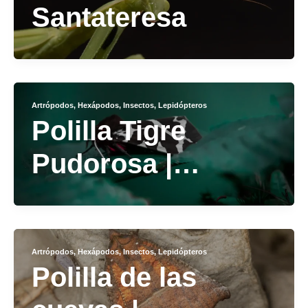
Santateresa
Artrópodos
,
Hexápodos
,
Insectos
,
Lepidópteros
Polilla Tigre
Pudorosa |
Cymbalophora
pudica
Artrópodos
,
Hexápodos
,
Insectos
,
Lepidópteros
Polilla de las