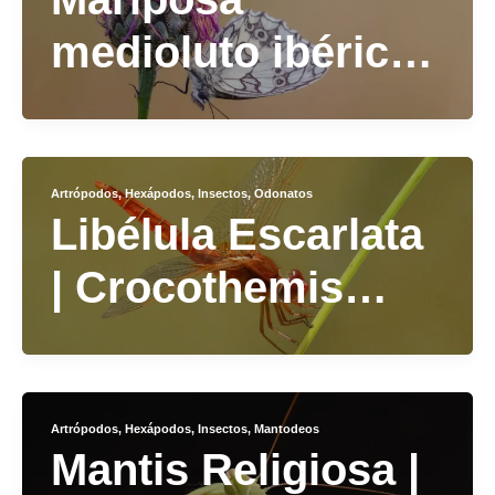
medioluto ibérica |
Melanargia
lachesis
Artrópodos
,
Hexápodos
,
Insectos
,
Odonatos
Libélula Escarlata
| Crocothemis
erythraea
Artrópodos
,
Hexápodos
,
Insectos
,
Mantodeos
Mantis Religiosa |