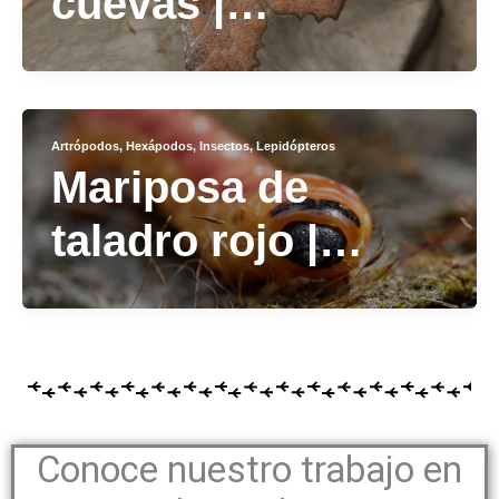
cuevas |
Scoliopteryx
libatrix
Artrópodos
,
Hexápodos
,
Insectos
,
Lepidópteros
Mariposa de
taladro rojo |
Cossus cossus
Conoce nuestro trabajo en