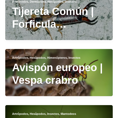
Artrópodos
,
Dermáptera
,
Hexápodos
,
Insectos
Tijereta Común |
Forficula
auricularia
Artrópodos
,
Hexápodos
,
Himenópteros
,
Insectos
Avispón europeo |
Vespa crabro
Artrópodos
,
Hexápodos
,
Insectos
,
Mantodeos