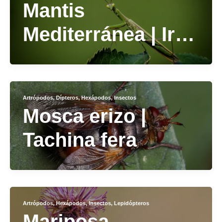
Mantis
Mediterránea | Iris
oratoria
Artrópodos
,
Dípteros
,
Hexápodos
,
Insectos
Mosca erizo |
Tachina fera
Artrópodos
,
Hexápodos
,
Insectos
,
Lepidópteros
Mariposa