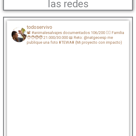
las redes
todoservivo
📽️ #animalesalvajes documentados 106/200
🏴‍☠️ Familia
🧑‍🧑‍🧒‍🧒 21.000/30.000
📖 Reto: @natgeoesp me
publique una foto
⬇️TEWA⬇️ (Mi proyecto con impacto)