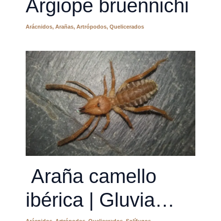
Argiope bruennichi
Arácnidos
,
Arañas
,
Artrópodos
,
Quelicerados
Araña camello
ibérica | Gluvia
Arácnidos
,
Artrópodos
,
Quelicerados
,
Solífugos