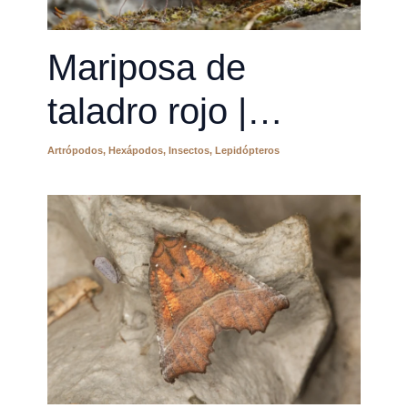
Mariposa de
taladro rojo |
Cossus cossus
Artrópodos
,
Hexápodos
,
Insectos
,
Lepidópteros