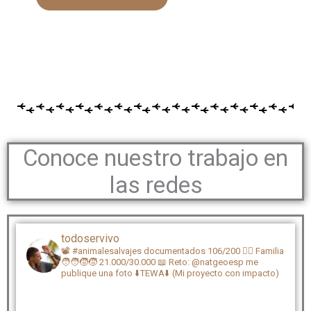
Conoce nuestro trabajo en
las redes
todoservivo
📽️ #animalesalvajes documentados 106/200
🏴‍☠️ Familia
🧑‍🧑‍🧒‍🧒 21.000/30.000
📖 Reto: @natgeoesp me
publique una foto
⬇️TEWA⬇️ (Mi proyecto con impacto)