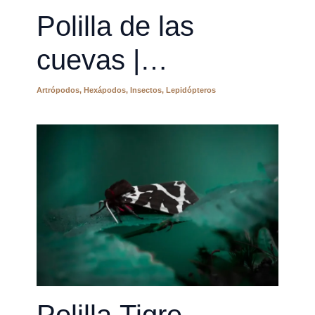
Polilla de las
cuevas |
Scoliopteryx libatrix
Artrópodos
,
Hexápodos
,
Insectos
,
Lepidópteros
Polilla Tigre