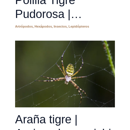
Pudorosa |
Cymbalophora
Artrópodos
,
Hexápodos
,
Insectos
,
Lepidópteros
pudica
Araña tigre |