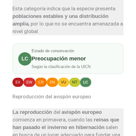
Esta categoría indica que la especie presenta
poblaciones estables y una distribución
, por lo que no se encuentra amenazada a
amplia
nivel global.
Estado de conservación
Preocupación menor
LC
Según la clasificación de la UICN
EX
EW
CR
EN
VU
NT
LC
Reproducción del avispón europeo
del
La reproducción
avispón europeo
comienza en primavera, cuando las
reinas que
salen
han pasado el invierno en hibernación
en busca de un lugar adecuado para fundar una