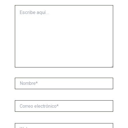
Escribe
aquí...
Nombre*
Correo
electrónico*
Web