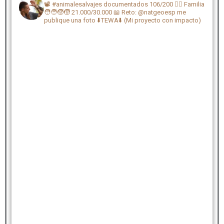
📽️ #animalesalvajes documentados 106/200
🏴‍☠️ Familia
🧑‍🧑‍🧒‍🧒 21.000/30.000
📖 Reto: @natgeoesp me
publique una foto
⬇️TEWA⬇️ (Mi proyecto con impacto)