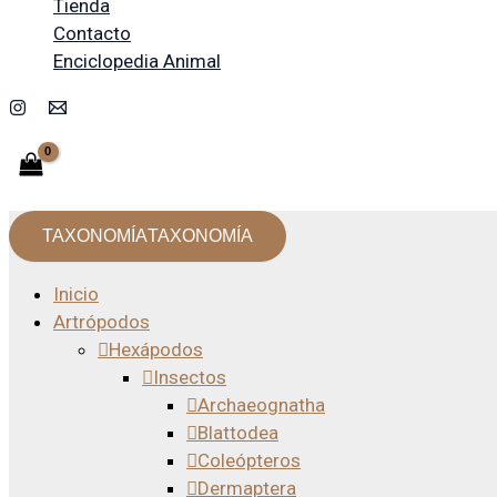
Tienda
Contacto
Enciclopedia Animal
TAXONOMÍA
TAXONOMÍA
Inicio
Artrópodos
Hexápodos
Insectos
Archaeognatha
Blattodea
Coleópteros
Dermaptera