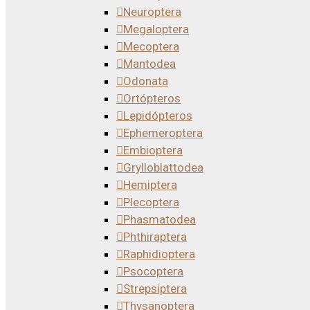
Neuroptera
Megaloptera
Mecoptera
Mantodea
Odonata
Ortópteros
Lepidópteros
Ephemeroptera
Embioptera
Grylloblattodea
Hemiptera
Plecoptera
Phasmatodea
Phthiraptera
Raphidioptera
Psocoptera
Strepsiptera
Thysanoptera