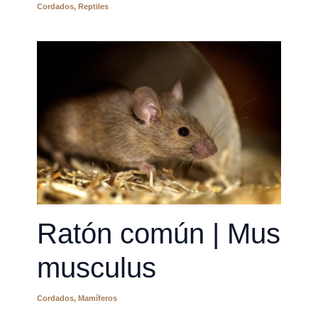
Cordados
,
Reptiles
Ratón común | Mus
musculus
Cordados
,
Mamíferos