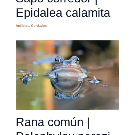
Epidalea calamita
Anfibios
,
Cordados
Rana común |