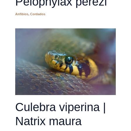
Pelophylax perezi
Anfibios
,
Cordados
Culebra viperina |
Natrix maura