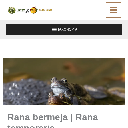
Ir
al
contenido
TAXONOMÍA
Rana bermeja | Rana