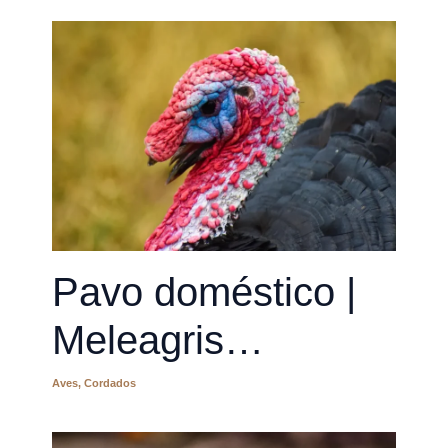
Pavo doméstico |
Meleagris
gallopavo
Aves
,
Cordados