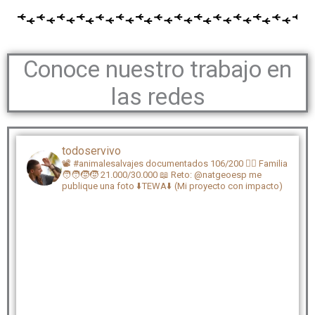
Conoce nuestro trabajo en
las redes
todoservivo
📽️ #animalesalvajes documentados 106/200
🏴‍☠️ Familia
🧑‍🧑‍🧒‍🧒 21.000/30.000
📖 Reto: @natgeoesp me
publique una foto
⬇️TEWA⬇️ (Mi proyecto con impacto)