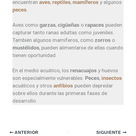
encuentran
,
,
y algunos
aves
reptiles
mamíferos
.
peces
Aves como
,
o
pueden
garzas
cigüeñas
rapaces
capturar tanto ranas adultas como juveniles.
También algunos mamíferos, como
o
zorros
, pueden alimentarse de ellas cuando
mustélidos
tienen oportunidad.
En el medio acuático, los
y huevos
renacuajos
son especialmente vulnerables.
,
Peces
insectos
acuáticos y otros
pueden depredar
a
nfibios
sobre ellos durante las primeras fases de
desarrollo.
ANTERIOR
SIGUIENTE